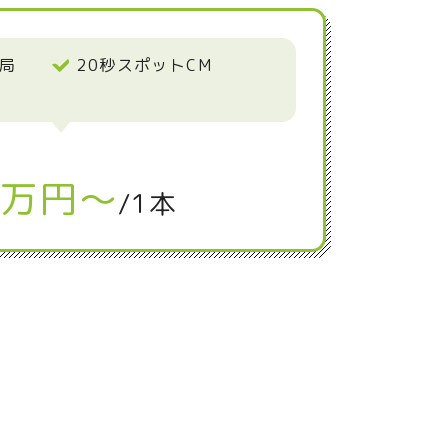
局
20秒スポットCM
万円～
/1本
。