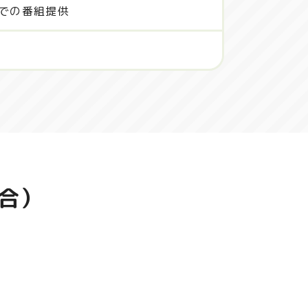
での番組提供
合）