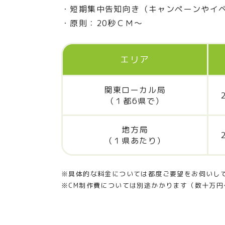
短期集中告知向き（キャンペーンやイ
原則：20秒ＣＭ～
エリア
関東ローカル局
（１都6県で）
地方局
（１県あたり）
※具体的な料金については都度ご要望をお伺いし
※CM制作費については別途かかります（数十万円