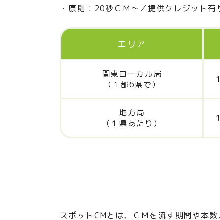
原則：20秒ＣＭ～／提供クレジット有
エリア
関東ローカル局
（１都6県で）
地方局
（１県あたり）
スポットCMとは、ＣＭを流す期間や本数