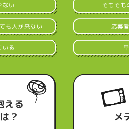
少ない
そもそも
ても人が来ない
応募
ている
抱える
は？
メ