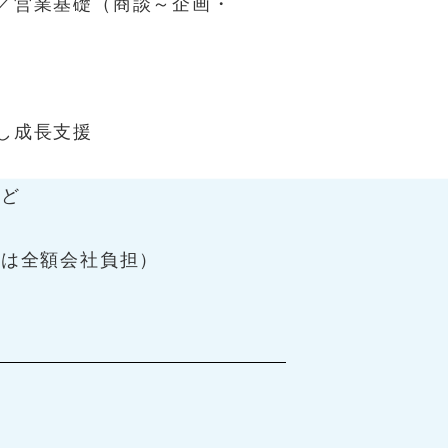
／営業基礎（商談～企画・
し成長支援
ど
は全額会社負担）