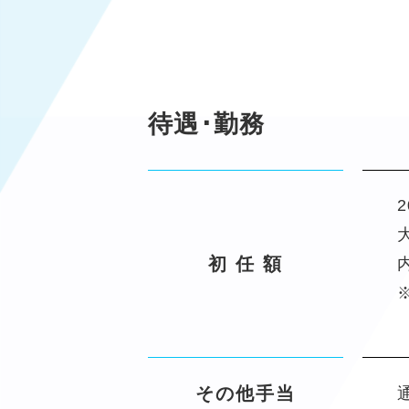
待遇･勤務
初 任 額
その他手当