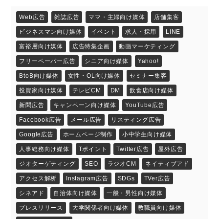
Web広告
雑誌広告
ママ・主婦向け媒体
店舗集客
ビジネスマン向け媒体
イベント
求人・採用
LINE
富裕層向け媒体
広告特集企画
動画マーケティング
フリーペーパー広告
シニア向け媒体
Yahoo!
BtoB向け媒体
女性・OL向け媒体
セミナー集客
投資家向け媒体
テレビCM
DM
飲食店向け媒体
新聞広告
キャンペーン向け媒体
YouTube広告
Facebook広告
メール広告
リスティング広告
Google広告
ホームページ制作
小中学生向け媒体
人事総務向け媒体
Tポイント
Twitter広告
屋外広告
ジオターゲティング
SEO
ラジオCM
ネイティブアド
アクセス解析
Instagram広告
SDGs
TVer広告
シネアド
自治体向け媒体
一般・男性向け媒体
プレスリリース
大学関係者向け媒体
教職員向け媒体