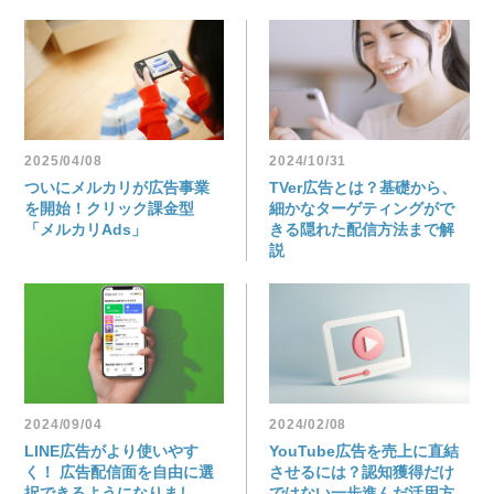
2025/04/08
2024/10/31
ついにメルカリが広告事業
TVer広告とは？基礎から、
を開始！クリック課金型
細かなターゲティングがで
「メルカリAds」
きる隠れた配信方法まで解
説
2024/09/04
2024/02/08
LINE広告がより使いやす
YouTube広告を売上に直結
く！ 広告配信面を自由に選
させるには？認知獲得だけ
択できるようになりまし
ではない一歩進んだ活用方