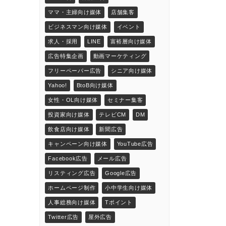
ママ・主婦向け媒体
店舗集客
ビジネスマン向け媒体
イベント
求人・採用
LINE
富裕層向け媒体
広告特集企画
動画マーケティング
フリーペーパー広告
シニア向け媒体
Yahoo!
BtoB向け媒体
女性・OL向け媒体
セミナー集客
投資家向け媒体
テレビCM
DM
飲食店向け媒体
新聞広告
キャンペーン向け媒体
YouTube広告
Facebook広告
メール広告
リスティング広告
Google広告
ホームページ制作
小中学生向け媒体
人事総務向け媒体
Tポイント
Twitter広告
屋外広告