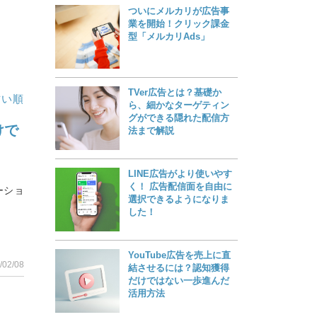
ついにメルカリが広告事
業を開始！クリック課金
型「メルカリAds」
TVer広告とは？基礎か
古い順
ら、細かなターゲティン
グができる隠れた配信方
けで
法まで解説
LINE広告がより使いやす
く！ 広告配信面を自由に
ーショ
選択できるようになりま
した！
YouTube広告を売上に直
/02/08
結させるには？認知獲得
だけではない一歩進んだ
活用方法