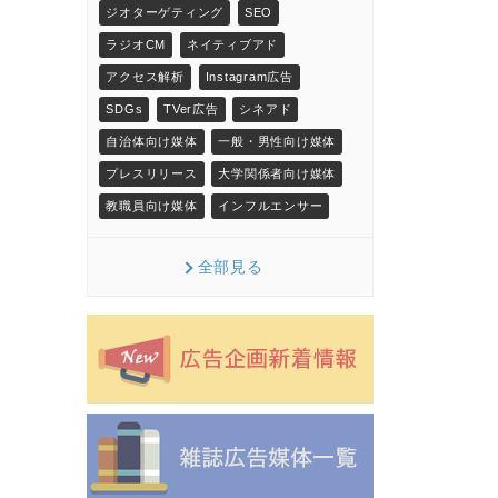
ジオターゲティング
SEO
ラジオCM
ネイティブアド
アクセス解析
Instagram広告
SDGs
TVer広告
シネアド
自治体向け媒体
一般・男性向け媒体
プレスリリース
大学関係者向け媒体
教職員向け媒体
インフルエンサー
全部見る