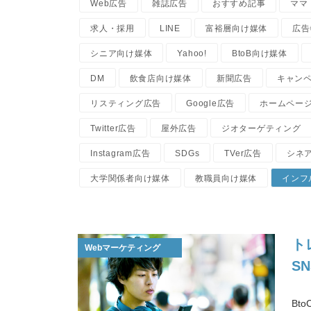
Web広告
雑誌広告
おすすめ記事
ママ
求人・採用
LINE
富裕層向け媒体
広告
シニア向け媒体
Yahoo!
BtoB向け媒体
DM
飲食店向け媒体
新聞広告
キャン
リスティング広告
Google広告
ホームペー
Twitter広告
屋外広告
ジオターゲティング
Instagram広告
SDGs
TVer広告
シネ
大学関係者向け媒体
教職員向け媒体
インフ
ト
Webマーケティング
S
Bt