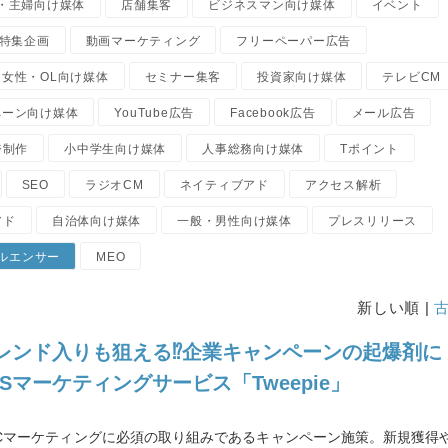
・主婦向け媒体
店舗集客
ビジネスマン向け媒体
イベント
特集企画
動画マーケティング
フリーペーパー広告
女性・OL向け媒体
セミナー集客
投資家向け媒体
テレビCM
ペーン向け媒体
YouTube広告
Facebook広告
メール広告
ジ制作
小中学生向け媒体
人事総務向け媒体
Tポイント
SEO
ラジオCM
ネイティブアド
アクセス解析
アド
自治体向け媒体
一般・男性向け媒体
プレスリリース
ルエンサー
MEO
新しい順 |
レンド入りも狙える⁉企業キャンペーンの起爆剤に
NSマーケティングサービス「Tweepie」
oCマーケティングに必須の取り組みであるキャンペーン施策。新規獲得