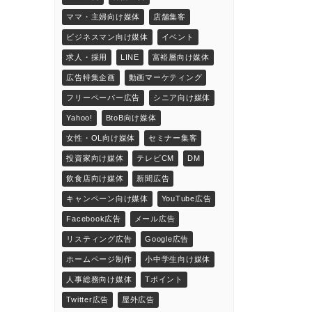
ママ・主婦向け媒体
店舗集客
ビジネスマン向け媒体
イベント
求人・採用
LINE
富裕層向け媒体
広告特集企画
動画マーケティング
フリーペーパー広告
シニア向け媒体
Yahoo!
BtoB向け媒体
女性・OL向け媒体
セミナー集客
投資家向け媒体
テレビCM
DM
飲食店向け媒体
新聞広告
キャンペーン向け媒体
YouTube広告
Facebook広告
メール広告
リスティング広告
Google広告
ホームページ制作
小中学生向け媒体
人事総務向け媒体
Tポイント
Twitter広告
屋外広告