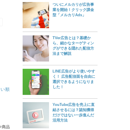
ついにメルカリが広告事
業を開始！クリック課金
型「メルカリAds」
TVer広告とは？基礎か
ら、細かなターゲティン
グができる隠れた配信方
法まで解説
LINE広告がより使いやす
く！ 広告配信面を自由に
選択できるようになりま
した！
古い順
YouTube広告を売上に直
結させるには？認知獲得
だけではない一歩進んだ
活用方法
や商品