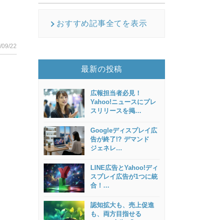
おすすめ記事全てを表示
/09/22
最新の投稿
広報担当者必見！
Yahoo!ニュースにプレ
スリリースを掲
…
Googleディスプレイ広
告が終了!? デマンド
ジェネレ
…
LINE広告とYahoo!ディ
スプレイ広告が1つに統
合！
…
認知拡大も、売上促進
も、両方目指せる