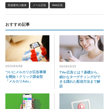
投資家向け媒体
メール広告
Web広告
おすすめ記事
2025/04/08
2024/10/31
ついにメルカリが広告事業
TVer広告とは？基礎から、
を開始！クリック課金型
細かなターゲティングがで
「メルカリAds」
きる隠れた配信方法まで解
説