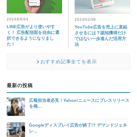
2024/09/04
2024/02/08
LINE広告がより使いやす
YouTube広告を売上に直結
く！ 広告配信面を自由に選
させるには？認知獲得だけ
択できるようになりまし
ではない一歩進んだ活用方
た！
法
おすすめ記事全てを表示
最新の投稿
広報担当者必見！Yahoo!ニュースにプレスリリース
を掲
…
Googleディスプレイ広告が終了!? デマンドジェネ
レ
…