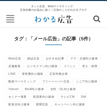
ネット広告、Webマーケティング、
広告全般のお悩みに効く！広告のことがわかるブログ
タグ：「メール広告」の記事（5件）
Web広告
雑誌広告
おすすめ記事
ママ・主婦向け媒体
店舗集客
ビジネスマン向け媒体
イベント
求人・採用
LINE
富裕層向け媒体
広告特集企画
動画マーケティング
フリーペーパー広告
シニア向け媒体
Yahoo!
BtoB向け媒体
女性・OL向け媒体
セミナー集客
投資家向け媒体
テレビCM
DM
飲食店向け媒体
新聞広告
キャンペーン向け媒体