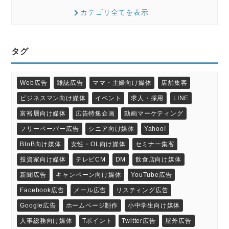
カテゴリ全てを表示
タグ
Web広告
雑誌広告
ママ・主婦向け媒体
店舗集客
ビジネスマン向け媒体
イベント
求人・採用
LINE
富裕層向け媒体
広告特集企画
動画マーケティング
フリーペーパー広告
シニア向け媒体
Yahoo!
BtoB向け媒体
女性・OL向け媒体
セミナー集客
投資家向け媒体
テレビCM
DM
飲食店向け媒体
新聞広告
キャンペーン向け媒体
YouTube広告
Facebook広告
メール広告
リスティング広告
Google広告
ホームページ制作
小中学生向け媒体
人事総務向け媒体
Tポイント
Twitter広告
屋外広告