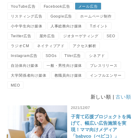
YouTube広告
Facebook広告
メール広告
リスティング広告
Google広告
ホームページ制作
小中学生向け媒体
人事総務向け媒体
Tポイント
Twitter広告
屋外広告
ジオターゲティング
SEO
ラジオCM
ネイティブアド
アクセス解析
Instagram広告
SDGs
TVer広告
シネアド
自治体向け媒体
一般・男性向け媒体
プレスリリース
大学関係者向け媒体
教職員向け媒体
インフルエンサー
MEO
新しい順 |
古い順
2021/12/07
子育て応援プロジェクトを掲
げて、幅広い広告施策を実
現！ママ向けメディア
「babyco（べビコ）」