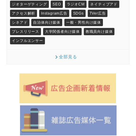
ジオターゲティング
SEO
ラジオCM
ネイティブアド
アクセス解析
Instagram広告
SDGs
TVer広告
シネアド
自治体向け媒体
一般・男性向け媒体
プレスリリース
大学関係者向け媒体
教職員向け媒体
インフルエンサー
全部見る