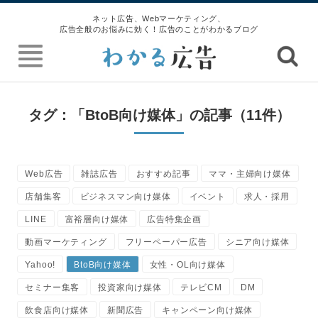
ネット広告、Webマーケティング、
広告全般のお悩みに効く！広告のことがわかるブログ
タグ：「BtoB向け媒体」の記事（11件）
Web広告
雑誌広告
おすすめ記事
ママ・主婦向け媒体
店舗集客
ビジネスマン向け媒体
イベント
求人・採用
LINE
富裕層向け媒体
広告特集企画
動画マーケティング
フリーペーパー広告
シニア向け媒体
Yahoo!
BtoB向け媒体
女性・OL向け媒体
セミナー集客
投資家向け媒体
テレビCM
DM
飲食店向け媒体
新聞広告
キャンペーン向け媒体