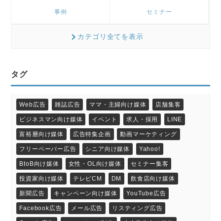
事例
セミナー
カテゴリ全てを表示
タグ
Web広告
雑誌広告
ママ・主婦向け媒体
店舗集客
ビジネスマン向け媒体
イベント
求人・採用
LINE
富裕層向け媒体
広告特集企画
動画マーケティング
フリーペーパー広告
シニア向け媒体
Yahoo!
BtoB向け媒体
女性・OL向け媒体
セミナー集客
投資家向け媒体
テレビCM
DM
飲食店向け媒体
新聞広告
キャンペーン向け媒体
YouTube広告
Facebook広告
メール広告
リスティング広告