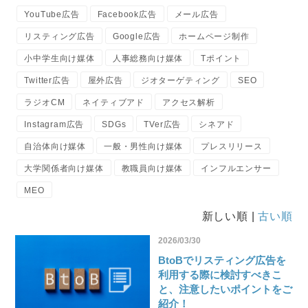
YouTube広告
Facebook広告
メール広告
リスティング広告
Google広告
ホームページ制作
小中学生向け媒体
人事総務向け媒体
Tポイント
Twitter広告
屋外広告
ジオターゲティング
SEO
ラジオCM
ネイティブアド
アクセス解析
Instagram広告
SDGs
TVer広告
シネアド
自治体向け媒体
一般・男性向け媒体
プレスリリース
大学関係者向け媒体
教職員向け媒体
インフルエンサー
MEO
新しい順 |
古い順
2026/03/30
BtoBでリスティング広告を
利用する際に検討すべきこ
と、注意したいポイントをご
紹介！