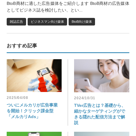
BtoB商材に適した広告媒体をご紹介します BtoB商材の広告媒体
としてビジネス誌を検討したい、とい...
雑誌広告
ビジネスマン向け媒体
BtoB向け媒体
おすすめ記事
2025/04/08
2024/10/31
ついにメルカリが広告事業
TVer広告とは？基礎から、
を開始！クリック課金型
細かなターゲティングがで
「メルカリAds」
きる隠れた配信方法まで解
説