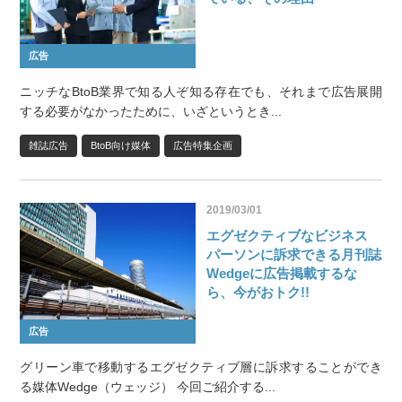
広告
ニッチなBtoB業界で知る人ぞ知る存在でも、それまで広告展開
する必要がなかったために、いざというとき...
雑誌広告
BtoB向け媒体
広告特集企画
2019/03/01
エグゼクティブなビジネス
パーソンに訴求できる月刊誌
Wedgeに広告掲載するな
ら、今がおトク!!
広告
グリーン車で移動するエグゼクティブ層に訴求することができ
る媒体Wedge（ウェッジ） 今回ご紹介する...