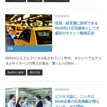
2021/09/17
役員・経営層に訴求できる
BtoB向け広告媒体として大
盛況のタクシー動画広告
広告
OOHがどんどんデジタル化されていく昨今、タクシーでもデジ
タルサイネージの導入が進み、乗ったらCMが...
BtoB向け媒体
屋外広告
2019/11/13
ビジネス誌に、ニッチな
BtoB企業の広告掲載が増え
ている、その理由