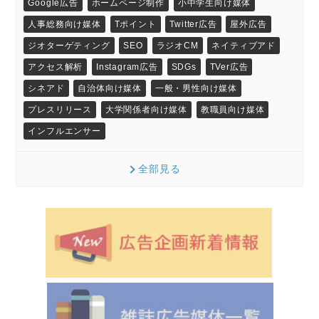
Google広告
ホームページ制作
小中学生向け媒体
人事総務向け媒体
Tポイント
Twitter広告
屋外広告
ジオターゲティング
SEO
ラジオCM
ネイティブアド
アクセス解析
Instagram広告
SDGs
TVer広告
シネアド
自治体向け媒体
一般・男性向け媒体
プレスリリース
大学関係者向け媒体
教職員向け媒体
インフルエンサー
全部見る