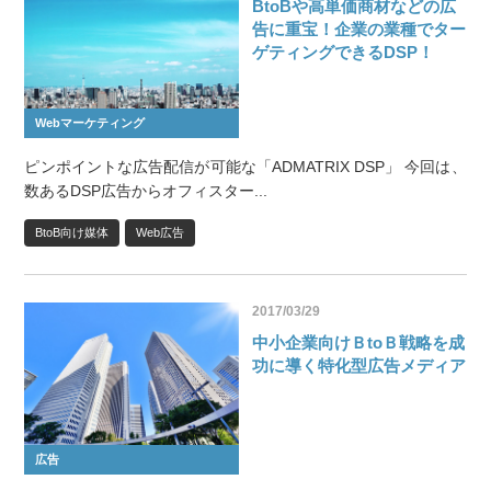
BtoBや高単価商材などの広
告に重宝！企業の業種でター
ゲティングできるDSP！
Webマーケティング
ピンポイントな広告配信が可能な「ADMATRIX DSP」 今回は、
数あるDSP広告からオフィスター...
BtoB向け媒体
Web広告
2017/03/29
中小企業向けＢtoＢ戦略を成
功に導く特化型広告メディア
広告