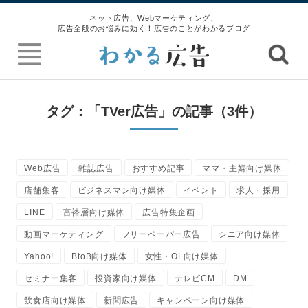
ネット広告、Webマーケティング、
広告全般のお悩みに効く！広告のことがわかるブログ
タグ：「TVer広告」の記事（3件）
Web広告
雑誌広告
おすすめ記事
ママ・主婦向け媒体
店舗集客
ビジネスマン向け媒体
イベント
求人・採用
LINE
富裕層向け媒体
広告特集企画
動画マーケティング
フリーペーパー広告
シニア向け媒体
Yahoo!
BtoB向け媒体
女性・OL向け媒体
セミナー集客
投資家向け媒体
テレビCM
DM
飲食店向け媒体
新聞広告
キャンペーン向け媒体