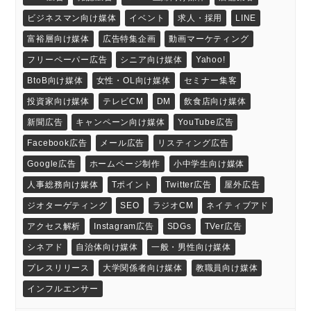
ビジネスマン向け媒体
イベント
求人・採用
LINE
富裕層向け媒体
広告特集企画
動画マーケティング
フリーペーパー広告
シニア向け媒体
Yahoo!
BtoB向け媒体
女性・OL向け媒体
セミナー集客
投資家向け媒体
テレビCM
DM
飲食店向け媒体
新聞広告
キャンペーン向け媒体
YouTube広告
Facebook広告
メール広告
リスティング広告
Google広告
ホームページ制作
小中学生向け媒体
人事総務向け媒体
Tポイント
Twitter広告
屋外広告
ジオターゲティング
SEO
ラジオCM
ネイティブアド
アクセス解析
Instagram広告
SDGs
TVer広告
シネアド
自治体向け媒体
一般・男性向け媒体
プレスリリース
大学関係者向け媒体
教職員向け媒体
インフルエンサー