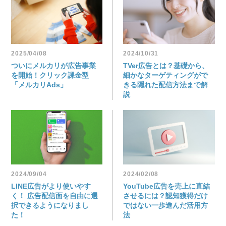
2025/04/08
2024/10/31
ついにメルカリが広告事業
TVer広告とは？基礎から、
を開始！クリック課金型
細かなターゲティングがで
「メルカリAds」
きる隠れた配信方法まで解
説
2024/09/04
2024/02/08
LINE広告がより使いやす
YouTube広告を売上に直結
く！ 広告配信面を自由に選
させるには？認知獲得だけ
択できるようになりまし
ではない一歩進んだ活用方
た！
法