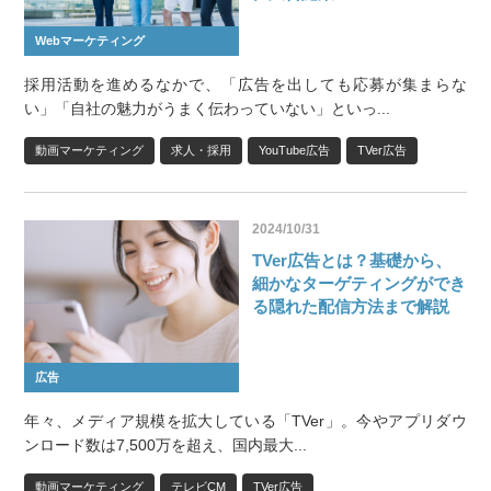
Webマーケティング
採用活動を進めるなかで、「広告を出しても応募が集まらな
い」「自社の魅力がうまく伝わっていない」といっ...
動画マーケティング
求人・採用
YouTube広告
TVer広告
2024/10/31
TVer広告とは？基礎から、
細かなターゲティングができ
る隠れた配信方法まで解説
広告
年々、メディア規模を拡大している「TVer」。今やアプリダウ
ンロード数は7,500万を超え、国内最大...
動画マーケティング
テレビCM
TVer広告