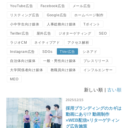
YouTube広告
Facebook広告
メール広告
リスティング広告
Google広告
ホームページ制作
小中学生向け媒体
人事総務向け媒体
Tポイント
Twitter広告
屋外広告
ジオターゲティング
SEO
ラジオCM
ネイティブアド
アクセス解析
Instagram広告
SDGs
TVer広告
シネアド
自治体向け媒体
一般・男性向け媒体
プレスリリース
大学関係者向け媒体
教職員向け媒体
インフルエンサー
MEO
新しい順 |
古い順
2025/12/15
採用ブランディングのカギは
動画にあり!? 動画制作
×WEB配信×リターゲティン
グ広告施策