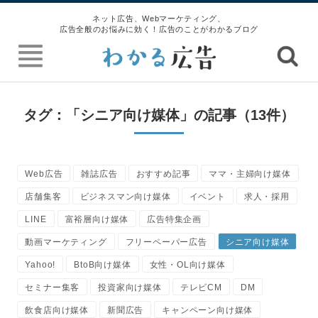
ネット広告、Webマーケティング、
広告全般のお悩みに効く！広告のことがわかるブログ
タグ：「シニア向け媒体」の記事（13件）
Web広告
雑誌広告
おすすめ記事
ママ・主婦向け媒体
店舗集客
ビジネスマン向け媒体
イベント
求人・採用
LINE
富裕層向け媒体
広告特集企画
動画マーケティング
フリーペーパー広告
シニア向け媒体
Yahoo!
BtoB向け媒体
女性・OL向け媒体
セミナー集客
投資家向け媒体
テレビCM
DM
飲食店向け媒体
新聞広告
キャンペーン向け媒体