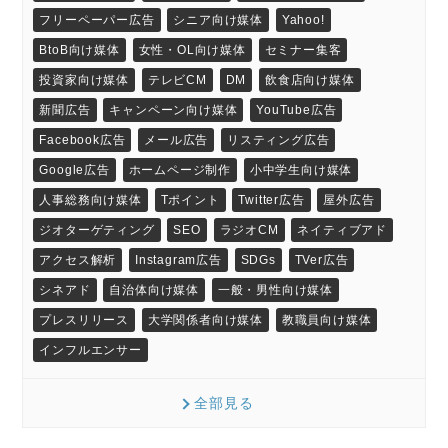
フリーペーパー広告
シニア向け媒体
Yahoo!
BtoB向け媒体
女性・OL向け媒体
セミナー集客
投資家向け媒体
テレビCM
DM
飲食店向け媒体
新聞広告
キャンペーン向け媒体
YouTube広告
Facebook広告
メール広告
リスティング広告
Google広告
ホームページ制作
小中学生向け媒体
人事総務向け媒体
Tポイント
Twitter広告
屋外広告
ジオターゲティング
SEO
ラジオCM
ネイティブアド
アクセス解析
Instagram広告
SDGs
TVer広告
シネアド
自治体向け媒体
一般・男性向け媒体
プレスリリース
大学関係者向け媒体
教職員向け媒体
インフルエンサー
全部見る