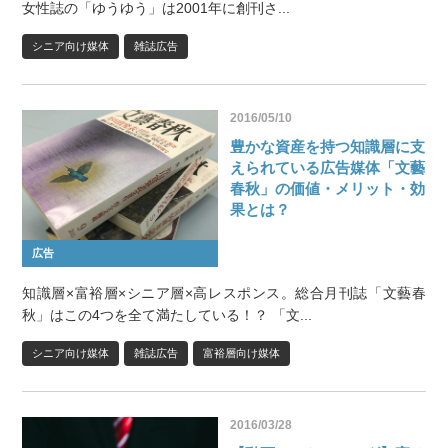
女性誌の「ゆうゆう」は2001年に創刊さ...
シニア向け媒体
雑誌広告
2016/05/10
豊かな資産を持つ知識層に支
えられている広告媒体「文藝
春秋」の価値・メリット・効
果とは？
広告
知識層×富裕層×シニア層×高レスポンス。総合月刊誌「文藝春
秋」はこの4つを全て満たしている！？ 「文...
シニア向け媒体
雑誌広告
富裕層向け媒体
2016/03/28