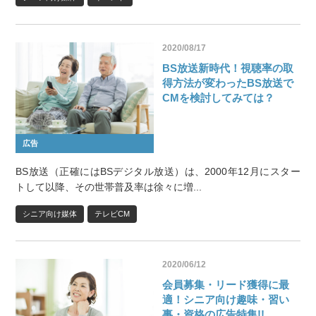
2020/08/17
BS放送新時代！視聴率の取
得方法が変わったBS放送で
CMを検討してみては？
広告
BS放送（正確にはBSデジタル放送）は、2000年12月にスター
トして以降、その世帯普及率は徐々に増...
シニア向け媒体
テレビCM
2020/06/12
会員募集・リード獲得に最
適！シニア向け趣味・習い
事・資格の広告特集!!