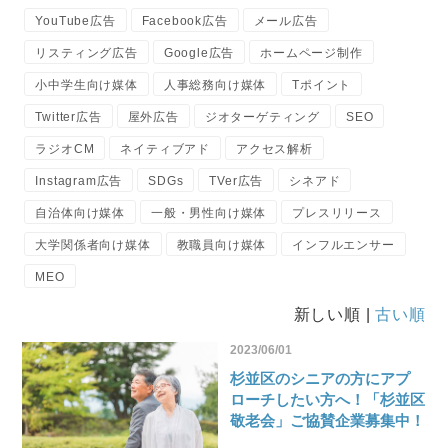
YouTube広告
Facebook広告
メール広告
リスティング広告
Google広告
ホームページ制作
小中学生向け媒体
人事総務向け媒体
Tポイント
Twitter広告
屋外広告
ジオターゲティング
SEO
ラジオCM
ネイティブアド
アクセス解析
Instagram広告
SDGs
TVer広告
シネアド
自治体向け媒体
一般・男性向け媒体
プレスリリース
大学関係者向け媒体
教職員向け媒体
インフルエンサー
MEO
新しい順 |
古い順
2023/06/01
杉並区のシニアの方にアプ
ローチしたい方へ！「杉並区
敬老会」ご協賛企業募集中！