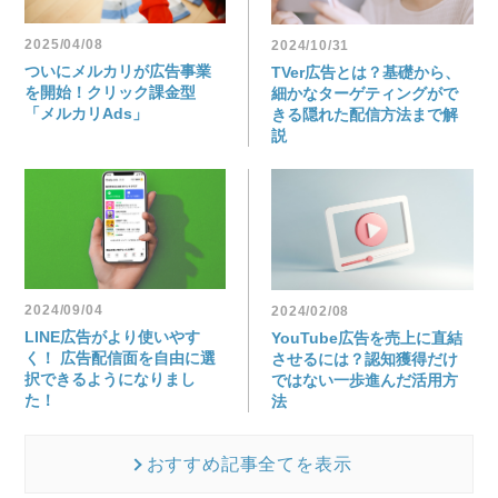
2025/04/08
2024/10/31
ついにメルカリが広告事業
TVer広告とは？基礎から、
を開始！クリック課金型
細かなターゲティングがで
「メルカリAds」
きる隠れた配信方法まで解
説
2024/09/04
2024/02/08
LINE広告がより使いやす
YouTube広告を売上に直結
く！ 広告配信面を自由に選
させるには？認知獲得だけ
択できるようになりまし
ではない一歩進んだ活用方
た！
法
おすすめ記事全てを表示