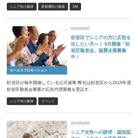
シニア向け媒体
富裕層向け媒体
DM
2019/06/07
杉並区でシニアの方に広告を
出したい方へ！ 9月開催「杉
並区敬老会」協賛企業募集
中！
セールスプロモーション
杉並区が毎年開催している公式催事 弊社は杉並区から2019年度
杉並区敬老会事業の広告代理業務を受託す...
シニア向け媒体
イベント
2019/02/04
シニア女性への訴求・認知拡