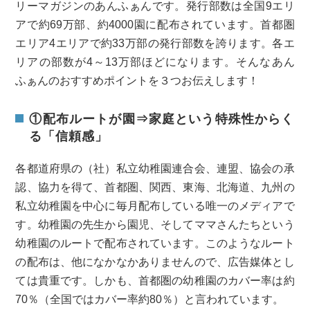
リーマガジンのあんふぁんです。発行部数は全国9エリ
アで約69万部、約4000園に配布されています。首都圏
エリア4エリアで約33万部の発行部数を誇ります。各エ
リアの部数が4～13万部ほどになります。そんなあん
ふぁんのおすすめポイントを３つお伝えします！
①配布ルートが園⇒家庭という特殊性からく
る「信頼感」
各都道府県の（社）私立幼稚園連合会、連盟、協会の承
認、協力を得て、首都圏、関西、東海、北海道、九州の
私立幼稚園を中心に毎月配布している唯一のメディアで
す。幼稚園の先生から園児、そしてママさんたちという
幼稚園のルートで配布されています。このようなルート
の配布は、他になかなかありませんので、広告媒体とし
ては貴重です。しかも、首都圏の幼稚園のカバー率は約
70％（全国ではカバー率約80％）と言われています。