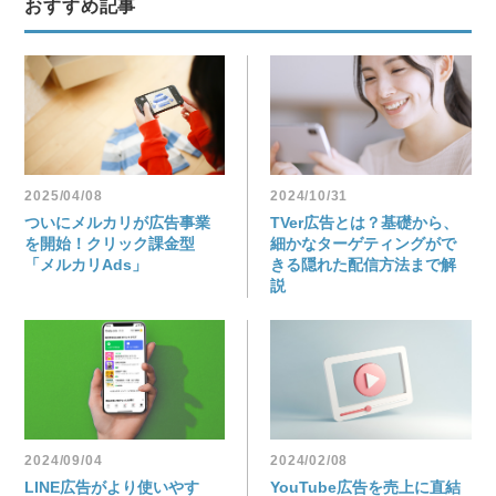
おすすめ記事
2025/04/08
2024/10/31
ついにメルカリが広告事業
TVer広告とは？基礎から、
を開始！クリック課金型
細かなターゲティングがで
「メルカリAds」
きる隠れた配信方法まで解
説
2024/09/04
2024/02/08
LINE広告がより使いやす
YouTube広告を売上に直結