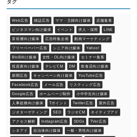
タグ
Web広告
雑誌広告
ママ・主婦向け媒体
店舗集客
ビジネスマン向け媒体
イベント
求人・採用
LINE
富裕層向け媒体
広告特集企画
動画マーケティング
フリーペーパー広告
シニア向け媒体
Yahoo!
BtoB向け媒体
女性・OL向け媒体
セミナー集客
投資家向け媒体
テレビCM
DM
飲食店向け媒体
新聞広告
キャンペーン向け媒体
YouTube広告
Facebook広告
メール広告
リスティング広告
Google広告
ホームページ制作
小中学生向け媒体
人事総務向け媒体
Tポイント
Twitter広告
屋外広告
ジオターゲティング
SEO
ラジオCM
ネイティブアド
アクセス解析
Instagram広告
SDGs
TVer広告
シネアド
自治体向け媒体
一般・男性向け媒体