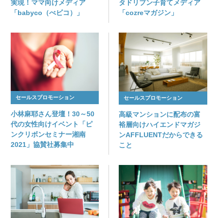
実現！ママ向けメディア
タドリブン子育てメディア
「babyco（べビコ）」
「cozreマガジン」
セールスプロモーション
セールスプロモーション
小林麻耶さん登壇！30～50
高級マンションに配布の富
代の女性向けイベント「ピ
裕層向けハイエンドマガジ
ンクリボンセミナー湘南
ンAFFLUENTだからできる
2021」協賛社募集中
こと