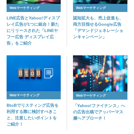
Webマーケティング
Webマーケティング
LINE広告とYahoo!ディスプ
認知拡大も、売上促進も、
レイ広告が1つに統合！新た
両方目指せるGoogle広告
にリリースされた「LINEヤ
「デマンドジェネレーショ
フー広告 ディスプレイ広
ンキャンペーン」
告」をご紹介
Webマーケティング
Webマーケティング
BtoBでリスティング広告を
「Yahoo!ファイナンス」へ
利用する際に検討すべきこ
の広告出稿でアッパーマス
と、注意したいポイントを
層へアプローチ！
ご紹介！