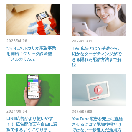
2025/04/08
2024/10/31
ついにメルカリが広告事業
TVer広告とは？基礎から、
を開始！クリック課金型
細かなターゲティングがで
「メルカリAds」
きる隠れた配信方法まで解
説
2024/09/04
2024/02/08
LINE広告がより使いやす
YouTube広告を売上に直結
く！ 広告配信面を自由に選
させるには？認知獲得だけ
択できるようになりまし
ではない一歩進んだ活用方