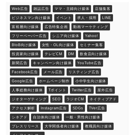
Web広告
雑誌広告
ママ・主婦向け媒体
店舗集客
ビジネスマン向け媒体
イベント
求人・採用
LINE
富裕層向け媒体
広告特集企画
動画マーケティング
フリーペーパー広告
シニア向け媒体
Yahoo!
BtoB向け媒体
女性・OL向け媒体
セミナー集客
投資家向け媒体
テレビCM
DM
飲食店向け媒体
新聞広告
キャンペーン向け媒体
YouTube広告
Facebook広告
メール広告
リスティング広告
Google広告
ホームページ制作
小中学生向け媒体
人事総務向け媒体
Tポイント
Twitter広告
屋外広告
ジオターゲティング
SEO
ラジオCM
ネイティブアド
アクセス解析
Instagram広告
SDGs
TVer広告
シネアド
自治体向け媒体
一般・男性向け媒体
プレスリリース
大学関係者向け媒体
教職員向け媒体