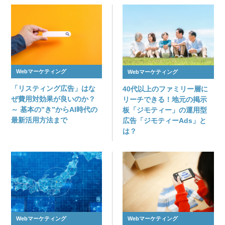
Webマーケティング
Webマーケティング
「リスティング広告」はな
40代以上のファミリー層に
ぜ費用対効果が良いのか？
リーチできる！地元の掲示
～ 基本の”き”からAI時代の
板「ジモティー」の運用型
最新活用方法まで
広告「ジモティーAds」と
は？
Webマーケティング
Webマーケティング