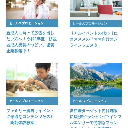
セールスプロモーション
セールスプロモーション
新成人に向けて広告を出し
リアルイベントの代わりに
たい方へ！令和2年度「杉並
オススメの「ママ向けオン
区成人祝賀のつどい」協賛
ラインフェスタ」
企業募集中！
セールスプロモーション
セールスプロモーション
ファミリー層向けイベント
富裕層ターゲット向け施策
に最適なコンテンツその3
に!絶景グランピング×インフ
「陶芸体験教室」
ルエンサーで特別なブラン