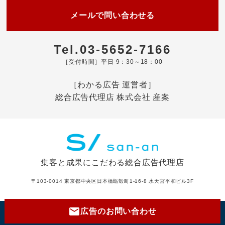
メールで問い合わせる
Tel.03-5652-7166
［受付時間］平日 9：30～18：00
［わかる広告 運営者］
総合広告代理店 株式会社 産案
集客と成果にこだわる総合広告代理店
〒103-0014 東京都中央区日本橋蛎殻町1-16-8 水天宮平和ビル3F
mail
広告のお問い合わせ
Copyright (c) SAN-AN Inc. All Rights Reserved