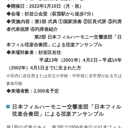
◆開催日：2022年1月10日（月・祝）
◆会場：杉並公会堂（荻窪駅から徒歩7分）
◆実施内容：第1部 式典 ①国家演奏 ②区長式辞 ③列席
者代表祝辞 ④列席者紹介
第2部 日本フィルハーモニー交響楽団「日
本フィル弦楽合奏団」による弦楽アンサンブル
◆来場対象者：杉並区在住
平成13年（2001年）4月2日～平成14年
（2002年）4月1日までに生まれた方
※区内に在住歴または区立小学校・中学校に在学歴がある方は
参加可能
◆来場者数：2,000名予定
日本フィルハーモニー交響楽団「日本フィル
弦楽合奏団」による弦楽アンサンブル
第1部の式典のあと、第2部で1956年創立の日本フィル