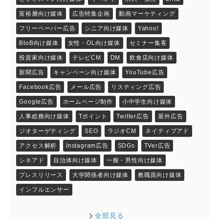
富裕層向け媒体
広告特集企画
動画マーケティング
フリーペーパー広告
シニア向け媒体
Yahoo!
BtoB向け媒体
女性・OL向け媒体
セミナー集客
投資家向け媒体
テレビCM
DM
飲食店向け媒体
新聞広告
キャンペーン向け媒体
YouTube広告
Facebook広告
メール広告
リスティング広告
Google広告
ホームページ制作
小中学生向け媒体
人事総務向け媒体
Tポイント
Twitter広告
屋外広告
ジオターゲティング
SEO
ラジオCM
ネイティブアド
アクセス解析
Instagram広告
SDGs
TVer広告
シネアド
自治体向け媒体
一般・男性向け媒体
プレスリリース
大学関係者向け媒体
教職員向け媒体
インフルエンサー
全部見る