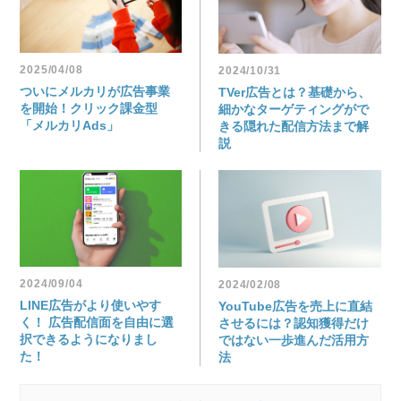
2025/04/08
2024/10/31
ついにメルカリが広告事業
TVer広告とは？基礎から、
を開始！クリック課金型
細かなターゲティングがで
「メルカリAds」
きる隠れた配信方法まで解
説
2024/09/04
2024/02/08
LINE広告がより使いやす
YouTube広告を売上に直結
く！ 広告配信面を自由に選
させるには？認知獲得だけ
択できるようになりまし
ではない一歩進んだ活用方
た！
法