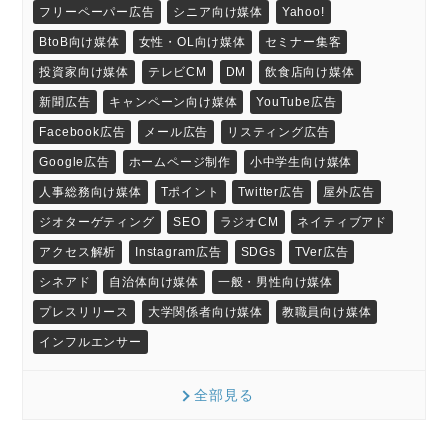
フリーペーパー広告
シニア向け媒体
Yahoo!
BtoB向け媒体
女性・OL向け媒体
セミナー集客
投資家向け媒体
テレビCM
DM
飲食店向け媒体
新聞広告
キャンペーン向け媒体
YouTube広告
Facebook広告
メール広告
リスティング広告
Google広告
ホームページ制作
小中学生向け媒体
人事総務向け媒体
Tポイント
Twitter広告
屋外広告
ジオターゲティング
SEO
ラジオCM
ネイティブアド
アクセス解析
Instagram広告
SDGs
TVer広告
シネアド
自治体向け媒体
一般・男性向け媒体
プレスリリース
大学関係者向け媒体
教職員向け媒体
インフルエンサー
全部見る