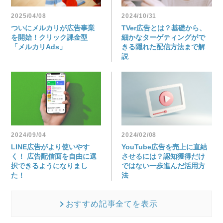
2025/04/08
2024/10/31
ついにメルカリが広告事業
TVer広告とは？基礎から、
を開始！クリック課金型
細かなターゲティングがで
「メルカリAds」
きる隠れた配信方法まで解
説
2024/09/04
2024/02/08
LINE広告がより使いやす
YouTube広告を売上に直結
く！ 広告配信面を自由に選
させるには？認知獲得だけ
択できるようになりまし
ではない一歩進んだ活用方
た！
法
おすすめ記事全てを表示