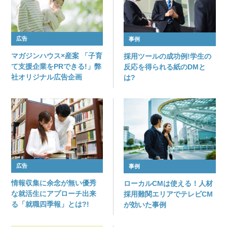
広告
事例
マガジンハウス×産案 「子育
採用ツールの成功例!学生の
て支援企業をPRできる!」弊
反応を得られる紙のDMと
社オリジナル広告企画
は?
広告
事例
情報収集に余念が無い優秀
ローカルCMは使える！人材
な就活生にアプローチ出来
採用難関エリアでテレビCM
る「就職四季報」とは?!
が効いた事例