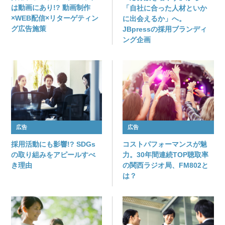
は動画にあり!? 動画制作
「自社に合った人材といか
×WEB配信×リターゲティン
に出会えるか」へ。
グ広告施策
JBpressの採用ブランディ
ング企画
広告
広告
採用活動にも影響!? SDGs
コストパフォーマンスが魅
の取り組みをアピールすべ
力。30年間連続TOP聴取率
き理由
の関西ラジオ局、FM802と
は？