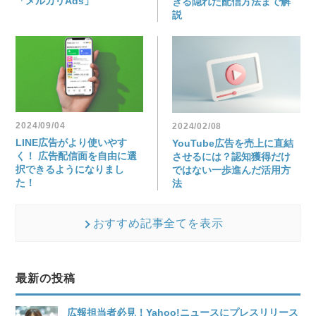
「メルカリAds」
きる隠れた配信方法まで解
説
2024/09/04
2024/02/08
LINE広告がより使いやす
YouTube広告を売上に直結
く！ 広告配信面を自由に選
させるには？認知獲得だけ
択できるようになりまし
ではない一歩進んだ活用方
た！
法
おすすめ記事全てを表示
最新の投稿
広報担当者必見！Yahoo!ニュースにプレスリリース