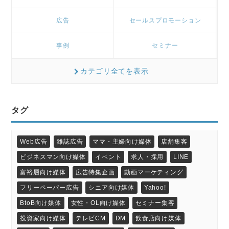
広告
セールスプロモーション
事例
セミナー
カテゴリ全てを表示
タグ
Web広告
雑誌広告
ママ・主婦向け媒体
店舗集客
ビジネスマン向け媒体
イベント
求人・採用
LINE
富裕層向け媒体
広告特集企画
動画マーケティング
フリーペーパー広告
シニア向け媒体
Yahoo!
BtoB向け媒体
女性・OL向け媒体
セミナー集客
投資家向け媒体
テレビCM
DM
飲食店向け媒体