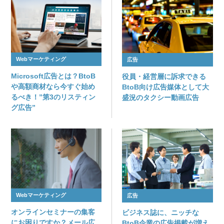
Webマーケティング
広告
Microsoft広告とは？BtoB
役員・経営層に訴求できる
や高額商材なら今すぐ始め
BtoB向け広告媒体として大
るべき！”第3のリスティン
盛況のタクシー動画広告
グ広告”
Webマーケティング
広告
オンラインセミナーの集客
ビジネス誌に、ニッチな
にお困りですか？メール広
BtoB企業の広告掲載が増え