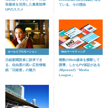
告媒体を活用した集客効率
ている、その理由
UPのススメ
セールスプロモーション
Webマーケティング
日経新聞読者に訴求でき
複数のWeb媒体を横断して
る、自由度の高い広告情報
誘導、しかもPV保証がある
紙「日経便」の魅力
JBpressの「Media
League」