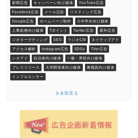
新聞広告
キャンペーン向け媒体
YouTube広告
Facebook広告
メール広告
リスティング広告
Google広告
ホームページ制作
小中学生向け媒体
人事総務向け媒体
Tポイント
Twitter広告
屋外広告
ジオターゲティング
SEO
ラジオCM
ネイティブアド
アクセス解析
Instagram広告
SDGs
TVer広告
シネアド
自治体向け媒体
一般・男性向け媒体
プレスリリース
大学関係者向け媒体
教職員向け媒体
インフルエンサー
全部見る