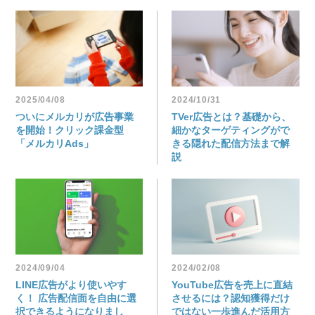
2025/04/08
2024/10/31
ついにメルカリが広告事業
TVer広告とは？基礎から、
を開始！クリック課金型
細かなターゲティングがで
「メルカリAds」
きる隠れた配信方法まで解
説
2024/09/04
2024/02/08
LINE広告がより使いやす
YouTube広告を売上に直結
く！ 広告配信面を自由に選
させるには？認知獲得だけ
択できるようになりまし
ではない一歩進んだ活用方