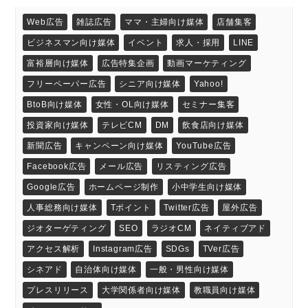
Web広告
雑誌広告
ママ・主婦向け媒体
店舗集客
ビジネスマン向け媒体
イベント
求人・採用
LINE
富裕層向け媒体
広告特集企画
動画マーケティング
フリーペーパー広告
シニア向け媒体
Yahoo!
BtoB向け媒体
女性・OL向け媒体
セミナー集客
投資家向け媒体
テレビCM
DM
飲食店向け媒体
新聞広告
キャンペーン向け媒体
YouTube広告
Facebook広告
メール広告
リスティング広告
Google広告
ホームページ制作
小中学生向け媒体
人事総務向け媒体
Tポイント
Twitter広告
屋外広告
ジオターゲティング
SEO
ラジオCM
ネイティブアド
アクセス解析
Instagram広告
SDGs
TVer広告
シネアド
自治体向け媒体
一般・男性向け媒体
プレスリリース
大学関係者向け媒体
教職員向け媒体