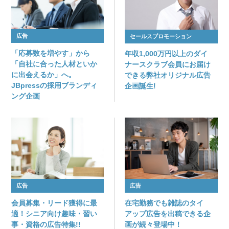
広告
セールスプロモーション
「応募数を増やす」から
年収1,000万円以上のダイ
「自社に合った人材といか
ナースクラブ会員にお届け
に出会えるか」へ。
できる弊社オリジナル広告
JBpressの採用ブランディ
企画誕生!
ング企画
広告
広告
会員募集・リード獲得に最
在宅勤務でも雑誌のタイ
適！シニア向け趣味・習い
アップ広告を出稿できる企
事・資格の広告特集!!
画が続々登場中！