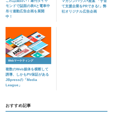
これは面白い！週刊ダイヤ
マガジンハウス×産案 「子育
モンドで誌面の表4と電車中
て支援企業をPRできる!」弊
吊り連動広告企画を展開
社オリジナル広告企画
中！
Webマーケティング
複数のWeb媒体を横断して
誘導、しかもPV保証がある
JBpressの「Media
League」
おすすめ記事