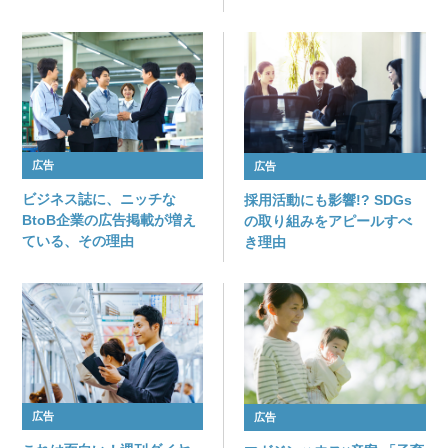
広告
広告
ビジネス誌に、ニッチな
採用活動にも影響!? SDGs
BtoB企業の広告掲載が増え
の取り組みをアピールすべ
ている、その理由
き理由
広告
広告