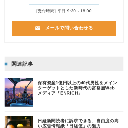
[受付時間] 平日 9:30～18:00
mail
メールで問い合わせる
関連記事
保有資産1億円以上の40代男性をメイン
ターゲットとした新時代の富裕層Web
メディア「ENRICH」
日経新聞読者に訴求できる、自由度の高
い広告情報紙「日経便」の魅力