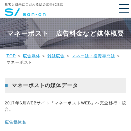
集客と成果にこだわる総合広告代理店
マネーポスト 広告料金など媒体概要
TOP
＞
広告媒体
＞
雑誌広告
＞
マネー誌・投資専門誌
＞
マネーポスト
マネーポストの媒体データ
2017年6月WEBサイト「マネーポストWEB」へ完全移行・統
合。
広告媒体名