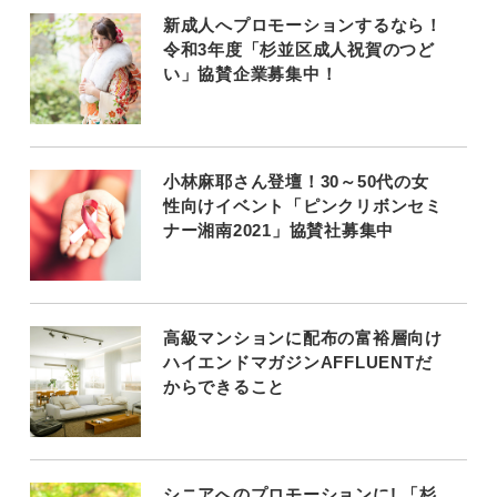
新成人へプロモーションするなら！
令和3年度「杉並区成人祝賀のつど
い」協賛企業募集中！
小林麻耶さん登壇！30～50代の女
性向けイベント「ピンクリボンセミ
ナー湘南2021」協賛社募集中
高級マンションに配布の富裕層向け
ハイエンドマガジンAFFLUENTだ
からできること
シニアへのプロモーションに! 「杉