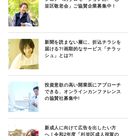
並区敬老会」ご協賛企業募集中！
新聞を読まない層に、折込チラシを
届ける?!画期的なサービス「チラッ
シュ」とは?!
投資意欲の高い開業医にアプローチ
できる、オンラインカンファレンス
の協賛社募集中!
新成人に向けて広告を出したい方
へ！令和2年度「杉並区成人祝賀の