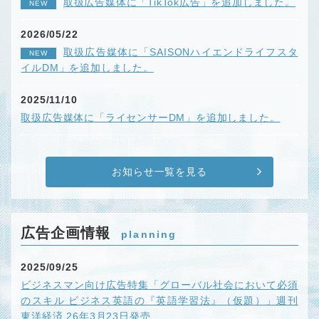
取扱広告媒体に「TikTok広告」を追加しました。
NEW
2026/05/22
取扱広告媒体に「SAISONハイエンドライフスタ
NEW
イルDM」を追加しました。
2025/11/10
取扱広告媒体に「ライセンサーDM」を追加しました。
お知らせ一覧を見る
広告企画情報
planning
2025/09/25
ビジネスマン向け広告特集「グローバル社会において必須
のスキル ビジネス英語の『英語学習法』（仮題）」週刊
東洋経済 26年3月23日発売