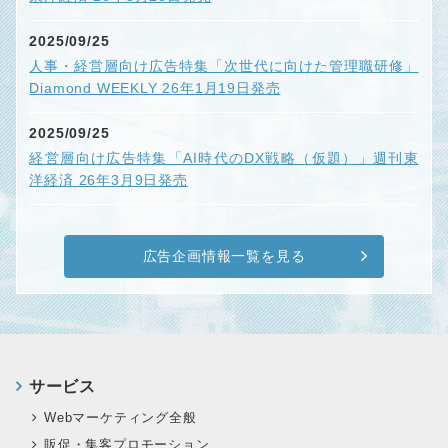
2025/09/25
人事・経営層向け広告特集「次世代に向けた管理職研修」
Diamond WEEKLY 26年1月19日発売
2025/09/25
経営層向け広告特集「AI時代のDX戦略（仮題）」週刊東
洋経済 26年3月9日発売
広告企画情報一覧を見る
サービス
Webマーケティング全般
販促・集客プロモーション