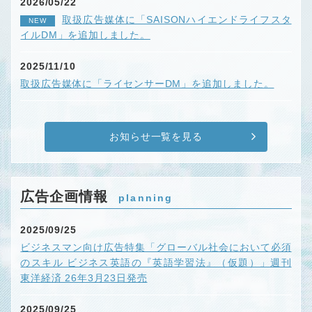
2026/05/22
取扱広告媒体に「SAISONハイエンドライフスタ
NEW
イルDM」を追加しました。
2025/11/10
取扱広告媒体に「ライセンサーDM」を追加しました。
お知らせ一覧を見る
広告企画情報
planning
2025/09/25
ビジネスマン向け広告特集「グローバル社会において必須
のスキル ビジネス英語の『英語学習法』（仮題）」週刊
東洋経済 26年3月23日発売
2025/09/25