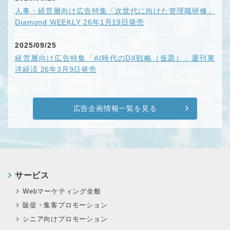
人事・経営層向け広告特集「次世代に向けた管理職研修」
Diamond WEEKLY 26年1月19日発売
2025/09/25
経営層向け広告特集「AI時代のDX戦略（仮題）」週刊東
洋経済 26年3月9日発売
広告企画情報一覧を見る
サービス
Webマーケティング全般
販促・集客プロモーション
シニア向けプロモーション