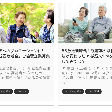
アへのプロモーションに!
BS放送新時代！視聴率の取
並区敬老会」ご協賛企業募集
法が変わったBS放送でCM
してみては？
並区敬老会」は、杉並区内在住
BS放送（正確にはBSデジ
歳以上の高齢者の方のために、
送）は、2000年12月にスタ
区が毎年開催している公式催事
て以降、その世帯普及率は
.
増...
ア向け媒体
イベント
シニア向け媒体
テレビCM