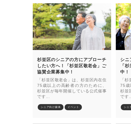
杉並区のシニアの方にアプローチ
シニ
したい方へ！「杉並区敬老会」ご
「杉
協賛企業募集中！
中！
「杉並区敬老会」は、杉並区内在住
「杉
75歳以上の高齢者の方のために、
75
杉並区が毎年開催している公式催事
杉並
です...
です..
シニア向け媒体
イベント
シニ