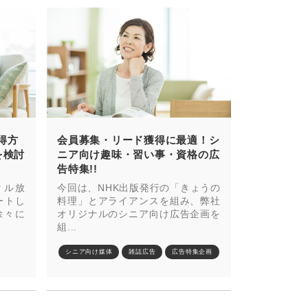
得方
会員募集・リード獲得に最適！シ
を検討
ニア向け趣味・習い事・資格の広
告特集!!
タル放
今回は、NHK出版発行の「きょうの
ートし
料理」とアライアンスを組み、弊社
徐々に
オリジナルのシニア向け広告企画を
組...
シニア向け媒体
雑誌広告
広告特集企画