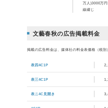
万人)3000万
線綴じ
文藝春秋の広告掲載料金
掲載の広告料金は、媒体社の料金表価格（税別
表四4C1P
2
表三4C1P
1
表ニ4C見開き
3