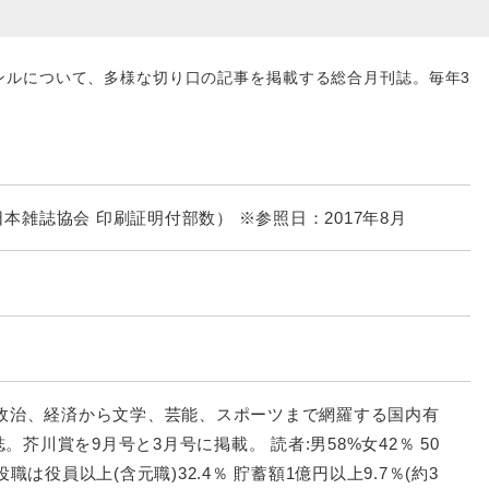
ンルについて、多様な切り口の記事を掲載する総合月刊誌。毎年3
 （日本雑誌協会 印刷証明付部数） ※参照日：2017年8月
。政治、経済から文学、芸能、スポーツまで網羅する国内有
。芥川賞を9月号と3月号に掲載。 読者:男58%女42％ 50
 役職は役員以上(含元職)32.4％ 貯蓄額1億円以上9.7％(約3