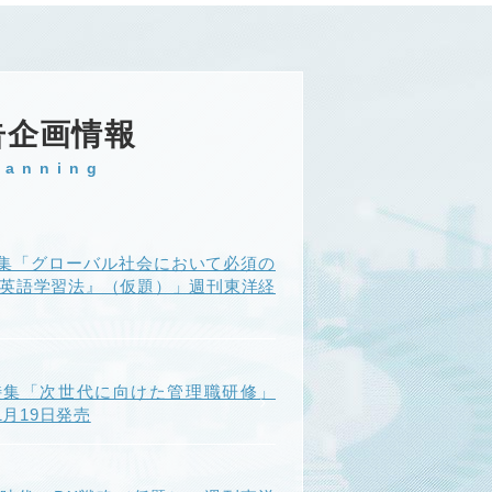
告企画情報
lanning
集「グローバル社会において必須の
『英語学習法』（仮題）」週刊東洋経
特集「次世代に向けた管理職研修」
年1月19日発売