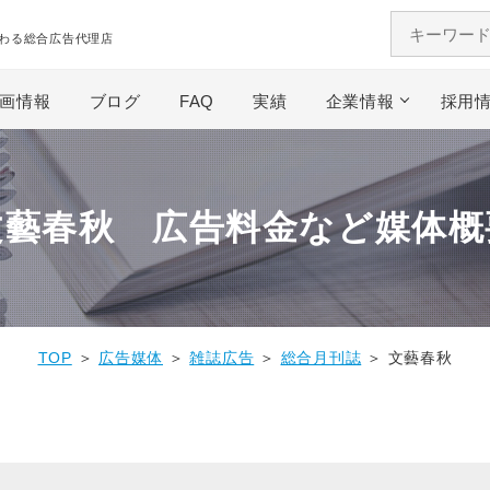
わる総合広告代理店
画情報
ブログ
FAQ
実績
企業情報
採用
文藝春秋 広告料金など媒体概
TOP
＞
広告媒体
＞
雑誌広告
＞
総合月刊誌
＞ 文藝春秋