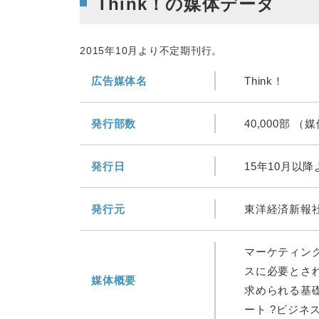
Think！の媒体データ
2015年10月より不定期刊行。
広告媒体名
Think！
発行部数
40,000部 
発行日
15年10月以
発行元
東洋経済新報
マーケティン
スに必要とさ
媒体概要
求められる基
ート ?ビジネ