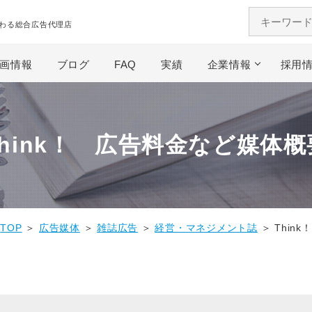
わる総合広告代理店
画情報
ブログ
FAQ
実績
企業情報
採用
Think！ 広告料金など媒体概
TOP
＞
広告媒体
＞
雑誌広告
＞
経営・マネジメント誌
＞ Think！