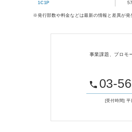
1C1P
5
※発行部数や料金などは最新の情報と差異が発
事業課題、プロモ
03-56
phone
[受付時間] 平日