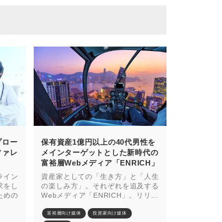
プロー
保有資産1億円以上の40代男性を
ファレ
メインターゲットとした新時代の
富裕層Webメディア「ENRICH」
ライン
資産家としての「生き方」と「人生
求をし
の楽しみ方」。それぞれを追及する
ための
Webメディア「ENRICH」。リリ...
富裕層向け媒体
投資家向け媒体