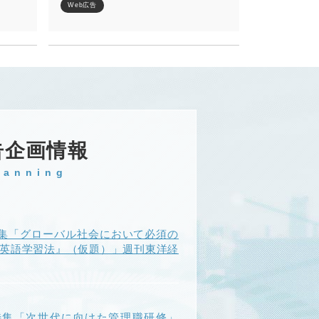
Web広告
告企画情報
lanning
集「グローバル社会において必須の
『英語学習法』（仮題）」週刊東洋経
特集「次世代に向けた管理職研修」