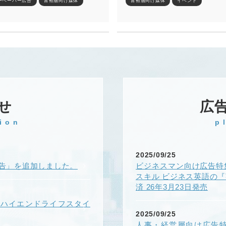
ーペーパー広告
富裕層向け媒体
富裕層向け媒体
イベント
せ
広
ion
p
2025/09/25
k広告」を追加しました。
ビジネスマン向け広告特
スキル ビジネス英語の
済 26年3月23日発売
ONハイエンドライフスタイ
2025/09/25
人事・経営層向け広告