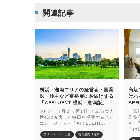
関連記事
横浜・湘南エリアの経営者・開業
高級
医・地主など富裕層にお届けする
けハ
「AFFLUENT 横浜・湘南版」
AF
2022年11月より再創刊！真の大人
「富
世代に充実した毎日を提案するハイ
告媒
エンドメディア「AFFLUENT...
も、
向け媒
フリーペーパー広告
富裕層向け媒体