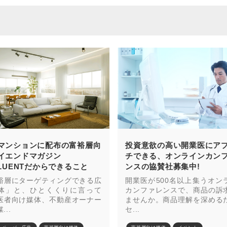
マンションに配布の富裕層向
投資意欲の高い開業医にア
イエンドマガジン
チできる、オンラインカン
FLUENTだからできること
ンスの協賛社募集中!
裕層にターゲティングできる広
開業医が500名以上集うオン
体」と、ひとくくりに言って
カンファレンスで、商品の訴
医者向け媒体、不動産オーナー
ませんか。商品理解を深める
...
セ...