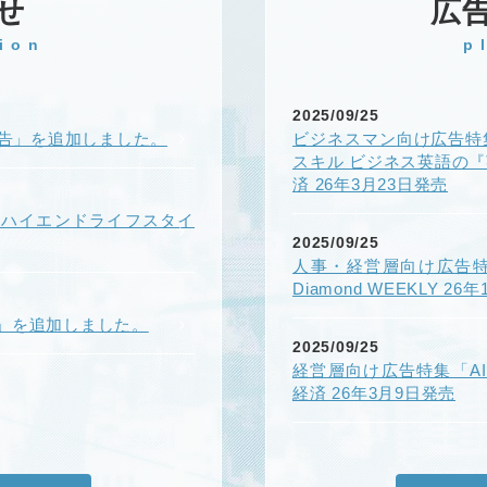
せ
広
ion
p
2025/09/25
k広告」を追加しました。
ビジネスマン向け広告特
スキル ビジネス英語の
済 26年3月23日発売
ONハイエンドライフスタイ
2025/09/25
人事・経営層向け広告
Diamond WEEKLY 26
」を追加しました。
2025/09/25
経営層向け広告特集「A
経済 26年3月9日発売