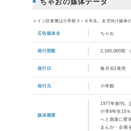
ちゃおの媒体データ
メイン読者層は小学校３～６年生。女児向け媒体
広告媒体名
ちゃお
発行部数
2,100,000
発行日
毎月3日発売
発行元
小学館
1977年創刊
小学6年生15
媒体概要
へと急速に変
まんが・企画を