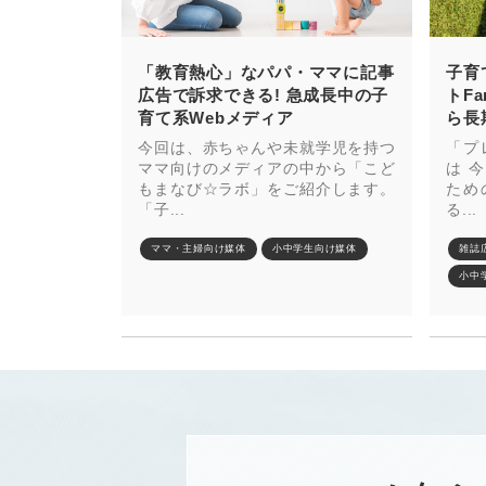
「教育熱心」なパパ・ママに記事
子育
広告で訴求できる! 急成長中の子
トF
育て系Webメディア
ら長
今回は、赤ちゃんや未就学児を持つ
「プ
ママ向けのメディアの中から「こど
は 
もまなび☆ラボ」をご紹介します。
ため
「子...
る...
ママ・主婦向け媒体
小中学生向け媒体
雑誌
小中