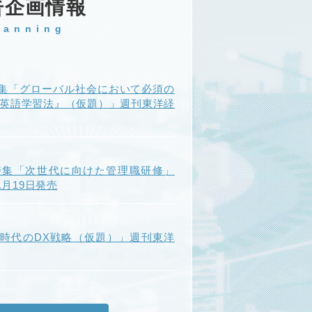
告企画情報
lanning
集「グローバル社会において必須の
『英語学習法』（仮題）」週刊東洋経
特集「次世代に向けた管理職研修」
年1月19日発売
I時代のDX戦略（仮題）」週刊東洋