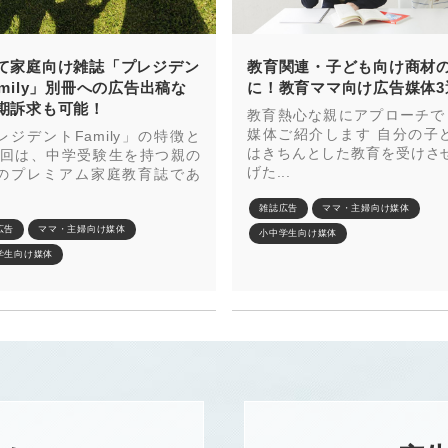
て家庭向け雑誌「プレジデン
教育関連・子ども向け商材
amily」別冊への広告出稿な
に！教育ママ向け広告媒体3
期訴求も可能！
教育熱心な親にアプローチで
媒体ご紹介します 自分の子
レジデントFamily」の特徴と
はきちんとした教育を受けさ
今回は、中学受験生を持つ親の
げた...
のプレミアム家庭教育誌であ
雑誌広告
ママ・主婦向け媒体
広告
ママ・主婦向け媒体
小中学生向け媒体
学生向け媒体