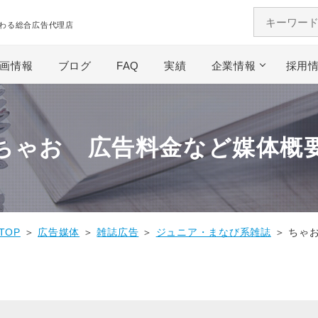
わる総合広告代理店
画情報
ブログ
FAQ
実績
企業情報
採用
ちゃお 広告料金など媒体概
TOP
＞
広告媒体
＞
雑誌広告
＞
ジュニア・まなび系雑誌
＞ ちゃ