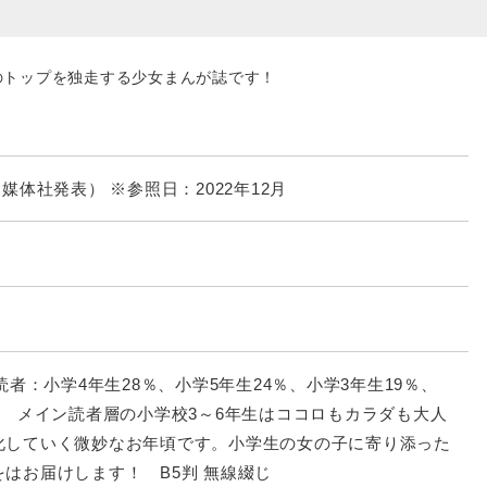
のトップを独走する少女まんが誌です！
部 （媒体社発表） ※参照日：2022年12月
。読者：小学4年生28％、小学5年生24％、小学3年生19％、
％ メイン読者層の小学校3～6年生はココロもカラダも大人
化していく微妙なお年頃です。小学生の女の子に寄り添った
はお届けします！ B5判 無線綴じ