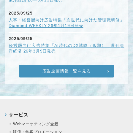
東洋経済 26年3月23日発売
2025/09/25
人事・経営層向け広告特集「次世代に向けた管理職研修」
Diamond WEEKLY 26年1月19日発売
2025/09/25
経営層向け広告特集「AI時代のDX戦略（仮題）」週刊東
洋経済 26年3月9日発売
広告企画情報一覧を見る
サービス
Webマーケティング全般
販促・集客プロモーション