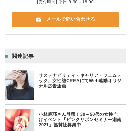
[受付時間] 平日 9:30～18:00
mail
メールで問い合わせる
関連記事
サステナビリティ・キャリア・フェムテ
ック。女性誌CREAにてWeb連動オリジ
ナル広告企画
小林麻耶さん登壇！30～50代の女性向
けイベント「ピンクリボンセミナー湘南
2021」協賛社募集中