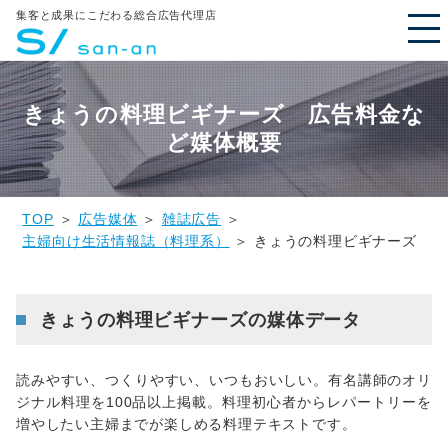
集客と成果にこだわる総合広告代理店
きょうの料理ビギナーズ 広告料金な
ど媒体概要
TOP
＞
広告媒体
＞
雑誌広告
＞
主婦向け生活情報誌（料理系）
＞ きょうの料理ビギナーズ
きょうの料理ビギナーズの媒体データ
読みやすい、つくりやすい、いつもおいしい。有名講師のオリ
ジナル料理を100品以上掲載。料理初心者からレパートリーを
増やしたい主婦までが楽しめる料理テキストです。