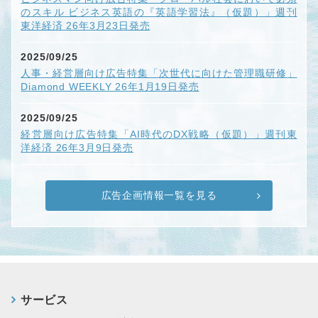
のスキル ビジネス英語の『英語学習法』（仮題）」週刊
東洋経済 26年3月23日発売
2025/09/25
人事・経営層向け広告特集「次世代に向けた管理職研修」
Diamond WEEKLY 26年1月19日発売
2025/09/25
経営層向け広告特集「AI時代のDX戦略（仮題）」週刊東
洋経済 26年3月9日発売
広告企画情報一覧を見る
サービス