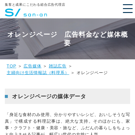
集客と成果にこだわる総合広告代理店
オレンジページ 広告料金など媒体概
要
TOP
＞
広告媒体
＞
雑誌広告
＞
主婦向け生活情報誌（料理系）
＞ オレンジページ
オレンジページの媒体データ
「身近な食材のみ使用、分かりやすいレシピ、おいしそうな写
真」で構成する料理記事は、絶大な支持。そのほかにも、家
事・クラフト・健康・美容・旅など、ふだんの暮らしをちょっ
と向上させる記事が、幅広い世代の女性に人気。