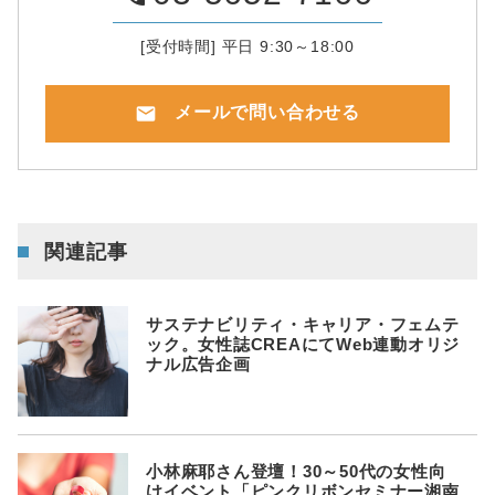
[受付時間] 平日 9:30～18:00
mail
メールで問い合わせる
関連記事
サステナビリティ・キャリア・フェムテ
ック。女性誌CREAにてWeb連動オリジ
ナル広告企画
小林麻耶さん登壇！30～50代の女性向
けイベント「ピンクリボンセミナー湘南