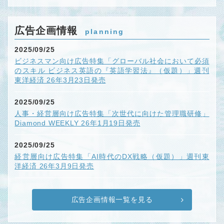
広告企画情報
planning
2025/09/25
ビジネスマン向け広告特集「グローバル社会において必須
のスキル ビジネス英語の『英語学習法』（仮題）」週刊
東洋経済 26年3月23日発売
2025/09/25
人事・経営層向け広告特集「次世代に向けた管理職研修」
Diamond WEEKLY 26年1月19日発売
2025/09/25
経営層向け広告特集「AI時代のDX戦略（仮題）」週刊東
洋経済 26年3月9日発売
広告企画情報一覧を見る