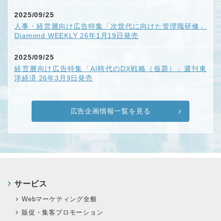
2025/09/25
人事・経営層向け広告特集「次世代に向けた管理職研修」
Diamond WEEKLY 26年1月19日発売
2025/09/25
経営層向け広告特集「AI時代のDX戦略（仮題）」週刊東
洋経済 26年3月9日発売
広告企画情報一覧を見る
サービス
Webマーケティング全般
販促・集客プロモーション