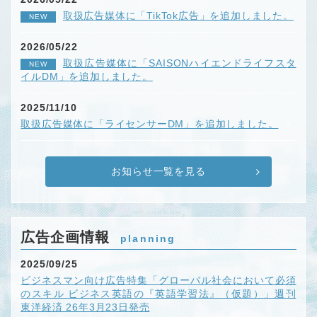
取扱広告媒体に「TikTok広告」を追加しました。
NEW
2026/05/22
取扱広告媒体に「SAISONハイエンドライフスタ
NEW
イルDM」を追加しました。
2025/11/10
取扱広告媒体に「ライセンサーDM」を追加しました。
お知らせ一覧を見る
広告企画情報
planning
2025/09/25
ビジネスマン向け広告特集「グローバル社会において必須
のスキル ビジネス英語の『英語学習法』（仮題）」週刊
東洋経済 26年3月23日発売