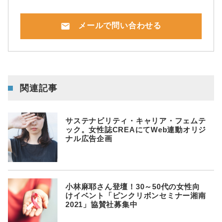
mail
メールで問い合わせる
関連記事
サステナビリティ・キャリア・フェムテ
ック。女性誌CREAにてWeb連動オリジ
ナル広告企画
小林麻耶さん登壇！30～50代の女性向
けイベント「ピンクリボンセミナー湘南
2021」協賛社募集中