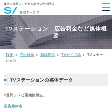
集客と成果にこだわる総合広告代理店
TVステーション 広告料金など媒体概
要
TOP
＞
広告媒体
＞
雑誌広告
＞
TVガイド誌
＞ TVステー
ション
TVステーションの媒体データ
2週間テレビ番組情報誌。
広告媒体名