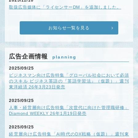
2025/11/10
取扱広告媒体に「ライセンサーDM」を追加しました。
お知らせ一覧を見る
広告企画情報
planning
2025/09/25
ビジネスマン向け広告特集「グローバル社会において必須
のスキル ビジネス英語の『英語学習法』（仮題）」週刊
東洋経済 26年3月23日発売
2025/09/25
人事・経営層向け広告特集「次世代に向けた管理職研修」
Diamond WEEKLY 26年1月19日発売
2025/09/25
経営層向け広告特集「AI時代のDX戦略（仮題）」週刊東