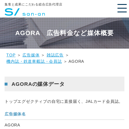
集客と成果にこだわる総合広告代理店
AGORA 広告料金など媒体概要
TOP
＞
広告媒体
＞
雑誌広告
＞
機内誌・鉄道車載誌・会員誌
＞ AGORA
AGORAの媒体データ
トップエグゼクティブの自宅に直接届く、JALカード会員誌。
広告媒体名
AGORA