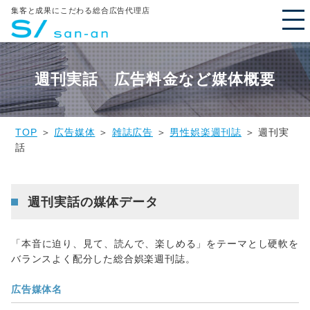
集客と成果にこだわる総合広告代理店
週刊実話 広告料金など媒体概要
TOP
＞
広告媒体
＞
雑誌広告
＞
男性娯楽週刊誌
＞ 週刊実
話
週刊実話の媒体データ
「本音に迫り、見て、読んで、楽しめる」をテーマとし硬軟を
バランスよく配分した総合娯楽週刊誌。
広告媒体名