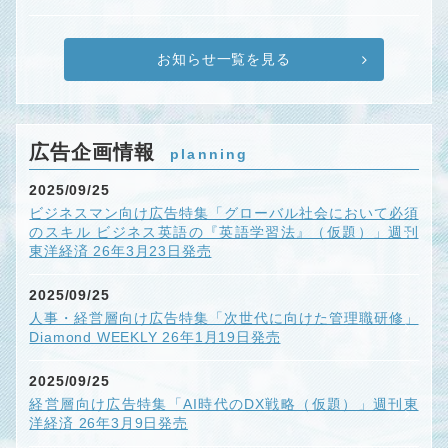
お知らせ一覧を見る
広告企画情報
planning
2025/09/25
ビジネスマン向け広告特集「グローバル社会において必須
のスキル ビジネス英語の『英語学習法』（仮題）」週刊
東洋経済 26年3月23日発売
2025/09/25
人事・経営層向け広告特集「次世代に向けた管理職研修」
Diamond WEEKLY 26年1月19日発売
2025/09/25
経営層向け広告特集「AI時代のDX戦略（仮題）」週刊東
洋経済 26年3月9日発売