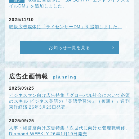
取扱広告媒体に「SAISONハイエンドライフスタ
NEW
イルDM」を追加しました。
2025/11/10
取扱広告媒体に「ライセンサーDM」を追加しました。
お知らせ一覧を見る
広告企画情報
planning
2025/09/25
ビジネスマン向け広告特集「グローバル社会において必須
のスキル ビジネス英語の『英語学習法』（仮題）」週刊
東洋経済 26年3月23日発売
2025/09/25
人事・経営層向け広告特集「次世代に向けた管理職研修」
Diamond WEEKLY 26年1月19日発売