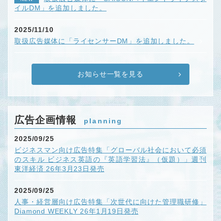
イルDM」を追加しました。
2025/11/10
取扱広告媒体に「ライセンサーDM」を追加しました。
お知らせ一覧を見る
広告企画情報
planning
2025/09/25
ビジネスマン向け広告特集「グローバル社会において必須
のスキル ビジネス英語の『英語学習法』（仮題）」週刊
東洋経済 26年3月23日発売
2025/09/25
人事・経営層向け広告特集「次世代に向けた管理職研修」
Diamond WEEKLY 26年1月19日発売