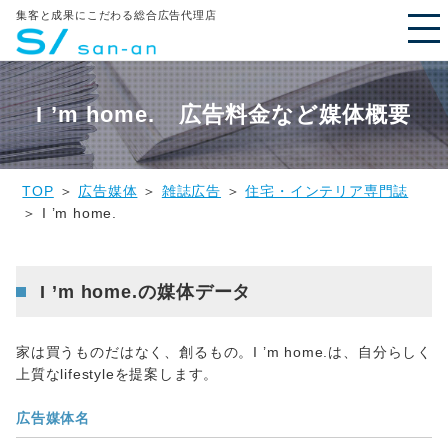
集客と成果にこだわる総合広告代理店
I ’m home. 広告料金など媒体概要
TOP
＞
広告媒体
＞
雑誌広告
＞
住宅・インテリア専門誌
＞ I ’m home.
I ’m home.の媒体データ
家は買うものだはなく、創るもの。I ’m home.は、自分らしく
上質なlifestyleを提案します。
広告媒体名