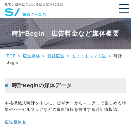
集客と成果にこだわる総合広告代理店
時計Begin 広告料金など媒体概要
TOP
＞
広告媒体
＞
雑誌広告
＞
モノ・トレンド誌
＞ 時計
Begin
時計Beginの媒体データ
本格機械式時計を中心に、ビギナーからマニアまで楽しめる特
集やバーゼルフェアなどの最新情報を提供する時計情報誌。
広告媒体名