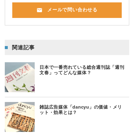
mail
メールで問い合わせる
関連記事
日本で一番売れている総合週刊誌「週刊
文春」ってどんな媒体？
雑誌広告媒体「dancyu」の価値・メリ
ット・効果とは？