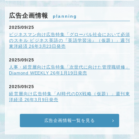
広告企画情報
planning
2025/09/25
ビジネスマン向け広告特集「グローバル社会において必須
のスキル ビジネス英語の『英語学習法』（仮題）」週刊
東洋経済 26年3月23日発売
2025/09/25
人事・経営層向け広告特集「次世代に向けた管理職研修」
Diamond WEEKLY 26年1月19日発売
2025/09/25
経営層向け広告特集「AI時代のDX戦略（仮題）」週刊東
洋経済 26年3月9日発売
広告企画情報一覧を見る