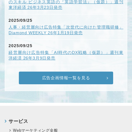
のスキル ビジネス英語の『英語学習法』（仮題）」週刊
東洋経済 26年3月23日発売
2025/09/25
人事・経営層向け広告特集「次世代に向けた管理職研修」
Diamond WEEKLY 26年1月19日発売
2025/09/25
経営層向け広告特集「AI時代のDX戦略（仮題）」週刊東
洋経済 26年3月9日発売
広告企画情報一覧を見る
サービス
Webマーケティング全般