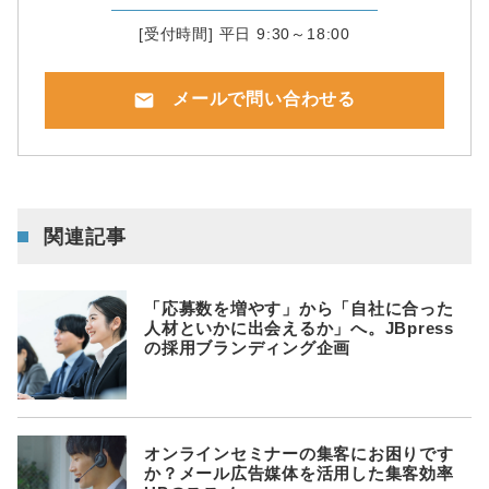
[受付時間] 平日 9:30～18:00
mail
メールで問い合わせる
関連記事
「応募数を増やす」から「自社に合った
人材といかに出会えるか」へ。JBpress
の採用ブランディング企画
オンラインセミナーの集客にお困りです
か？メール広告媒体を活用した集客効率