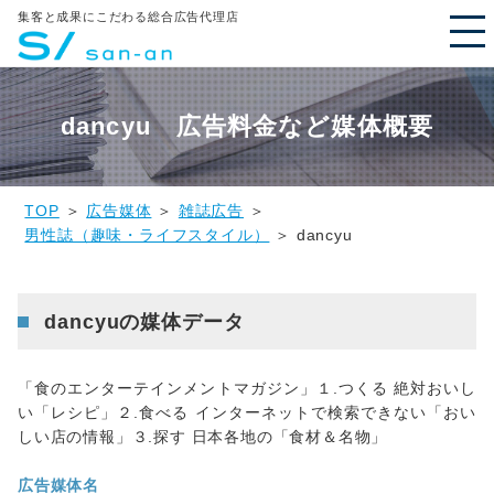
集客と成果にこだわる総合広告代理店
dancyu 広告料金など媒体概要
TOP
＞
広告媒体
＞
雑誌広告
＞
男性誌（趣味・ライフスタイル）
＞ dancyu
dancyuの媒体データ
「食のエンターテインメントマガジン」１.つくる 絶対おいし
い「レシピ」２.食べる インターネットで検索できない「おい
しい店の情報」３.探す 日本各地の「食材＆名物」
広告媒体名