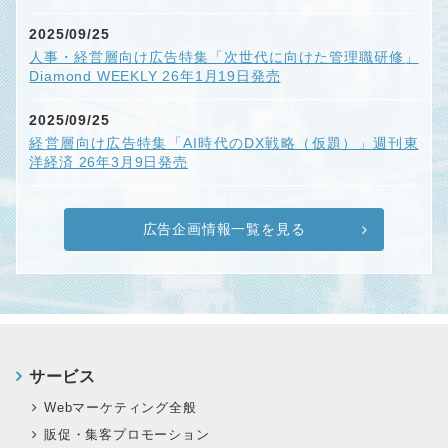
2025/09/25
人事・経営層向け広告特集「次世代に向けた管理職研修」
Diamond WEEKLY 26年1月19日発売
2025/09/25
経営層向け広告特集「AI時代のDX戦略（仮題）」週刊東
洋経済 26年3月9日発売
広告企画情報一覧を見る
サービス
Webマーケティング全般
販促・集客プロモーション