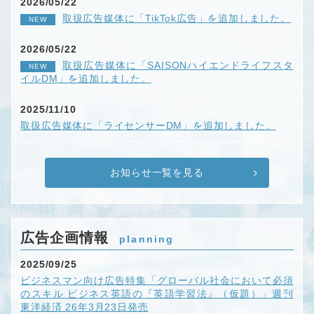
2026/05/22
取扱広告媒体に「TikTok広告」を追加しました。
NEW
2026/05/22
取扱広告媒体に「SAISONハイエンドライフスタ
NEW
イルDM」を追加しました。
2025/11/10
取扱広告媒体に「ライセンサーDM」を追加しました。
お知らせ一覧を見る
広告企画情報
planning
2025/09/25
ビジネスマン向け広告特集「グローバル社会において必須
のスキル ビジネス英語の『英語学習法』（仮題）」週刊
東洋経済 26年3月23日発売