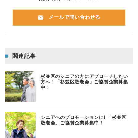
mail
メールで問い合わせる
関連記事
杉並区のシニアの方にアプローチしたい
方へ！「杉並区敬老会」ご協賛企業募集
中！
シニアへのプロモーションに! 「杉並区
敬老会」ご協賛企業募集中！