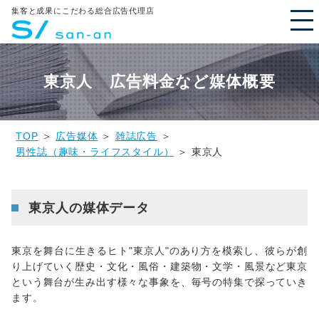
集客と成果にこだわる総合広告代理店
東京人 広告料金など媒体概要
TOP
＞
広告媒体
＞
雑誌広告
＞
男性誌（趣味・ライフスタイル）
＞ 東京人
東京人の媒体データ
東京を舞台に生きるヒト"東京人"のあり方を模索し、彼らが創
り上げていく歴史・文化・風俗・建築物・文学・風景など東京
という舞台が生み出す様々な事象を、毎号の特集で探っていき
ます。