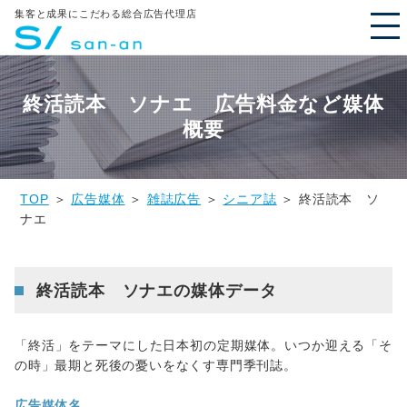
集客と成果にこだわる総合広告代理店
終活読本 ソナエ 広告料金など媒体
概要
TOP
＞
広告媒体
＞
雑誌広告
＞
シニア誌
＞ 終活読本 ソ
ナエ
終活読本 ソナエの媒体データ
「終活」をテーマにした日本初の定期媒体。いつか迎える「そ
の時」最期と死後の憂いをなくす専門季刊誌。
広告媒体名