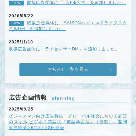
取扱広告媒体に「TikTok広告」を追加しました。
NEW
2026/05/22
取扱広告媒体に「SAISONハイエンドライフスタ
NEW
イルDM」を追加しました。
2025/11/10
取扱広告媒体に「ライセンサーDM」を追加しました。
お知らせ一覧を見る
広告企画情報
planning
2025/09/25
ビジネスマン向け広告特集「グローバル社会において必須
のスキル ビジネス英語の『英語学習法』（仮題）」週刊
東洋経済 26年3月23日発売