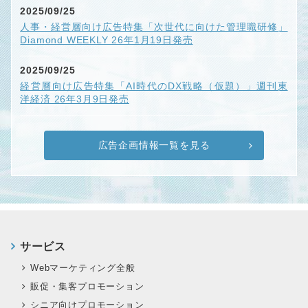
2025/09/25
人事・経営層向け広告特集「次世代に向けた管理職研修」
Diamond WEEKLY 26年1月19日発売
2025/09/25
経営層向け広告特集「AI時代のDX戦略（仮題）」週刊東
洋経済 26年3月9日発売
広告企画情報一覧を見る
サービス
Webマーケティング全般
販促・集客プロモーション
シニア向けプロモーション