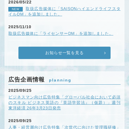
2026/05/22
取扱広告媒体に「SAISONハイエンドライフスタ
NEW
イルDM」を追加しました。
2025/11/10
取扱広告媒体に「ライセンサーDM」を追加しました。
お知らせ一覧を見る
広告企画情報
planning
2025/09/25
ビジネスマン向け広告特集「グローバル社会において必須
のスキル ビジネス英語の『英語学習法』（仮題）」週刊
東洋経済 26年3月23日発売
2025/09/25
人事・経営層向け広告特集「次世代に向けた管理職研修」