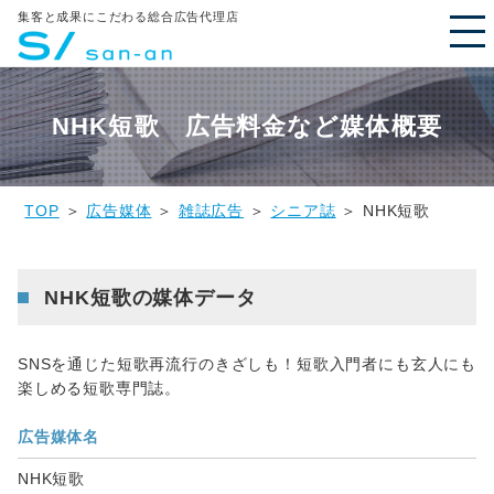
集客と成果にこだわる総合広告代理店
NHK短歌 広告料金など媒体概要
TOP
＞
広告媒体
＞
雑誌広告
＞
シニア誌
＞ NHK短歌
NHK短歌の媒体データ
SNSを通じた短歌再流行のきざしも！短歌入門者にも玄人にも
楽しめる短歌専門誌。
広告媒体名
NHK短歌