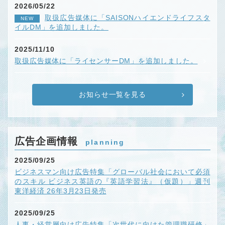
2026/05/22
取扱広告媒体に「SAISONハイエンドライフスタ
NEW
イルDM」を追加しました。
2025/11/10
取扱広告媒体に「ライセンサーDM」を追加しました。
お知らせ一覧を見る
広告企画情報
planning
2025/09/25
ビジネスマン向け広告特集「グローバル社会において必須
のスキル ビジネス英語の『英語学習法』（仮題）」週刊
東洋経済 26年3月23日発売
2025/09/25
人事・経営層向け広告特集「次世代に向けた管理職研修」