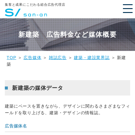
集客と成果にこだわる総合広告代理店
新建築 広告料金など媒体概要
TOP
＞
広告媒体
＞
雑誌広告
＞
建築・建設業界誌
＞ 新建
築
新建築の媒体データ
建築にベースを置きながら、デザインに関わるさまざまなフィ
ールドを取り上げる、建築・デザインの情報誌。
広告媒体名