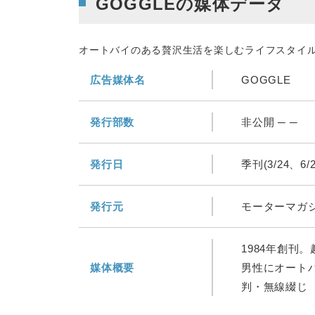
GOGGLEの媒体データ
オートバイのある贅沢生活を楽しむライフスタイ
広告媒体名
GOGGLE
発行部数
非公開 ─ ─
発行日
季刊(3/24、6/
発行元
モーターマガ
1984年創刊
媒体概要
男性にオート
判・無線綴じ