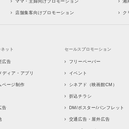
ママ・主婦向けプロモーション
湘
店舗集客向けプロモーション
ク
ーネット
セールスプロモーション
型広告
フリーペーパー
bメディア・アプリ
イベント
ムページ制作
シネアド（映画館CM）
折込チラシ
広告
DM/ポスター/パンフレット
他
交通広告・屋外広告