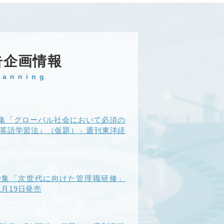
告企画情報
lanning
集「グローバル社会において必須の
『英語学習法』（仮題）」週刊東洋経
特集「次世代に向けた管理職研修」
年1月19日発売