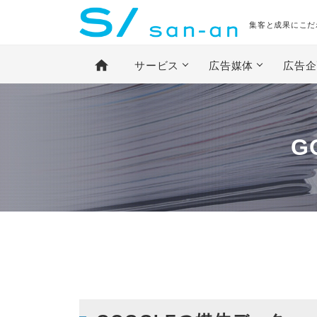
集客と成果にこだ
home
サービス
広告媒体
広告企
G