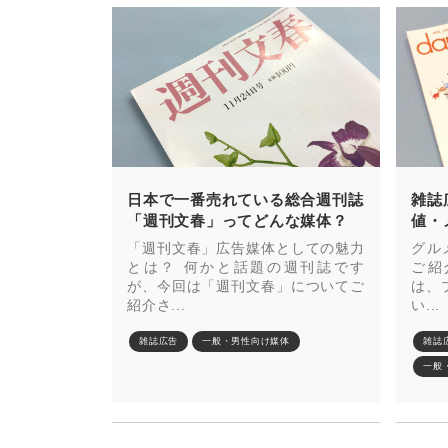
日本で一番売れている総合週刊誌
雑誌
「週刊文春」ってどんな媒体？
値・
「週刊文春」広告媒体としての魅力
グル
とは？ 何かと話題の週刊誌です
ご紹
が、今回は「週刊文春」についてご
は、
紹介さ...
い...
雑誌広告
一般・男性向け媒体
雑誌
一般