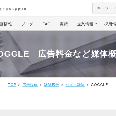
わる総合広告代理店
画情報
ブログ
FAQ
実績
企業情報
採用
OGGLE 広告料金など媒体
TOP
＞
広告媒体
＞
雑誌広告
＞
バイク雑誌
＞ GOGGLE