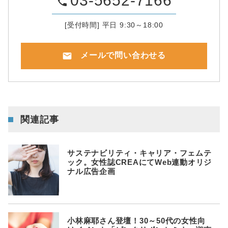
03-5652-7166
phone
[受付時間] 平日 9:30～18:00
mail
メールで問い合わせる
関連記事
サステナビリティ・キャリア・フェムテ
ック。女性誌CREAにてWeb連動オリジ
ナル広告企画
小林麻耶さん登壇！30～50代の女性向