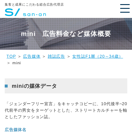
集客と成果にこだわる総合広告代理店
mini 広告料金など媒体概要
TOP
＞
広告媒体
＞
雑誌広告
＞
女性誌F1層（20～34歳）
＞ mini
miniの媒体データ
「ジェンダーフリー宣言」をキャッチコピーに、10代後半~20
代前半の男女をターゲットとした、ストリートカルチャーを軸
としたファッション誌。
広告媒体名