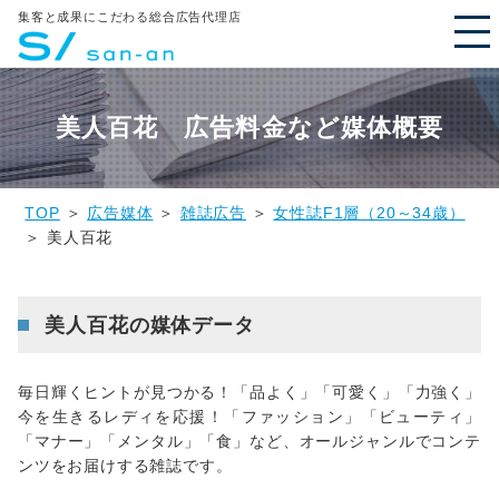
集客と成果にこだわる総合広告代理店
美人百花 広告料金など媒体概要
TOP
＞
広告媒体
＞
雑誌広告
＞
女性誌F1層（20～34歳）
＞ 美人百花
美人百花の媒体データ
毎日輝くヒントが見つかる！「品よく」「可愛く」「力強く」
今を生きるレディを応援！「ファッション」「ビューティ」
「マナー」「メンタル」「食」など、オールジャンルでコンテ
ンツをお届けする雑誌です。