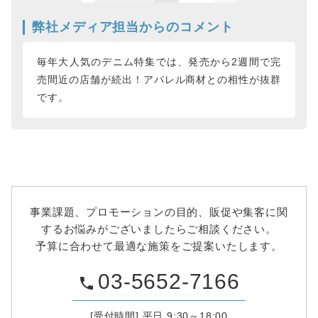
弊社メディア担当からのコメント
毎年大人気のデニム特集では、発売から2週間で完
売間近の店舗が続出！アパレル商材との相性が抜群
です。
事業課題、プロモーションの目的、販促や集客に関
するお悩みがございましたらご相談ください。
予算に合わせて最適な施策をご提案いたします。
03-5652-7166
phone
[受付時間] 平日 9:30～18:00