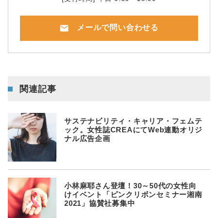
mail
メールで問い合わせる
関連記事
サステナビリティ・キャリア・フェムテ
ック。女性誌CREAにてWeb連動オリジ
ナル広告企画
小林麻耶さん登壇！30～50代の女性向
けイベント「ピンクリボンセミナー湘南
2021」協賛社募集中