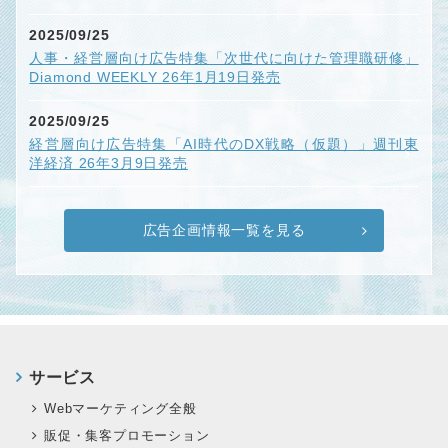
2025/09/25
人事・経営層向け広告特集「次世代に向けた管理職研修」
Diamond WEEKLY 26年1月19日発売
2025/09/25
経営層向け広告特集「AI時代のDX戦略（仮題）」週刊東
洋経済 26年3月9日発売
広告企画情報一覧を見る
サービス
Webマーケティング全般
販促・集客プロモーション