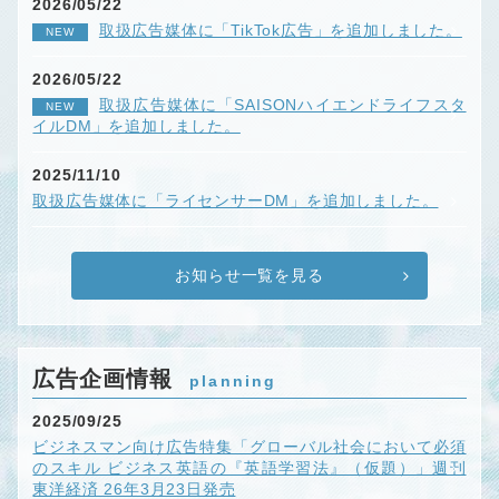
2026/05/22
取扱広告媒体に「TikTok広告」を追加しました。
NEW
2026/05/22
取扱広告媒体に「SAISONハイエンドライフスタ
NEW
イルDM」を追加しました。
2025/11/10
取扱広告媒体に「ライセンサーDM」を追加しました。
お知らせ一覧を見る
広告企画情報
planning
2025/09/25
ビジネスマン向け広告特集「グローバル社会において必須
のスキル ビジネス英語の『英語学習法』（仮題）」週刊
東洋経済 26年3月23日発売