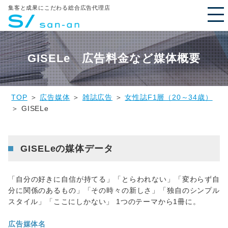
集客と成果にこだわる総合広告代理店
GISELe 広告料金など媒体概要
TOP
＞
広告媒体
＞
雑誌広告
＞
女性誌F1層（20～34歳）
＞ GISELe
GISELeの媒体データ
「自分の好きに自信が持てる」「とらわれない」「変わらず自
分に関係のあるもの」「その時々の新しさ」「独自のシンプル
スタイル」「ここにしかない」 1つのテーマから1冊に。
広告媒体名