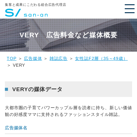
集客と成果にこだわる総合広告代理店
VERY 広告料金など媒体概要
TOP
＞
広告媒体
＞
雑誌広告
＞
女性誌F2層（35～49歳）
＞ VERY
VERYの媒体データ
大都市圏の子育てパワーカップル層を読者に持ち、新しい価値
観の好感度ママに支持されるファッションスタイル雑誌。
広告媒体名