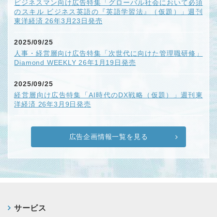
ビジネスマン向け広告特集「グローバル社会において必須
のスキル ビジネス英語の『英語学習法』（仮題）」週刊
東洋経済 26年3月23日発売
2025/09/25
人事・経営層向け広告特集「次世代に向けた管理職研修」
Diamond WEEKLY 26年1月19日発売
2025/09/25
経営層向け広告特集「AI時代のDX戦略（仮題）」週刊東
洋経済 26年3月9日発売
広告企画情報一覧を見る
サービス