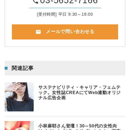
03-5652-7166
phone
[受付時間] 平日 9:30～18:00
mail
メールで問い合わせる
関連記事
サステナビリティ・キャリア・フェムテ
ック。女性誌CREAにてWeb連動オリジ
ナル広告企画
小林麻耶さん登壇！30～50代の女性向