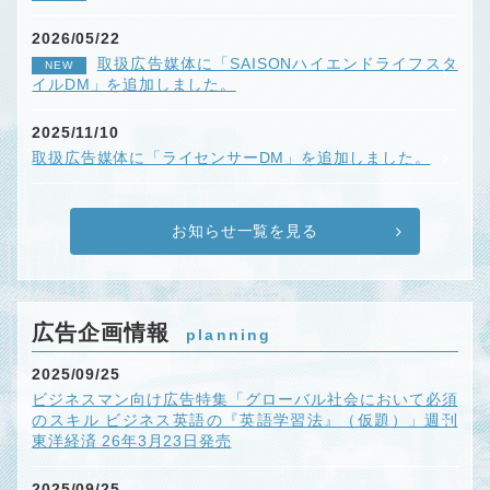
2026/05/22
取扱広告媒体に「SAISONハイエンドライフスタ
NEW
イルDM」を追加しました。
2025/11/10
取扱広告媒体に「ライセンサーDM」を追加しました。
お知らせ一覧を見る
広告企画情報
planning
2025/09/25
ビジネスマン向け広告特集「グローバル社会において必須
のスキル ビジネス英語の『英語学習法』（仮題）」週刊
東洋経済 26年3月23日発売
2025/09/25