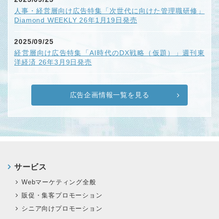
人事・経営層向け広告特集「次世代に向けた管理職研修」
Diamond WEEKLY 26年1月19日発売
2025/09/25
経営層向け広告特集「AI時代のDX戦略（仮題）」週刊東
洋経済 26年3月9日発売
広告企画情報一覧を見る
サービス
Webマーケティング全般
販促・集客プロモーション
シニア向けプロモーション