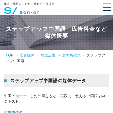
集客と成果にこだわる総合広告代理店
ステップアップ中国語 広告料金など
媒体概要
TOP
＞
広告媒体
＞
雑誌広告
＞
語学系雑誌
＞ ステップア
ップ中国語
ステップアップ中国語の媒体データ
中国で大ヒットした映画をもとに実践的に使える中国語を学ぶ
テキスト。
広告媒体名