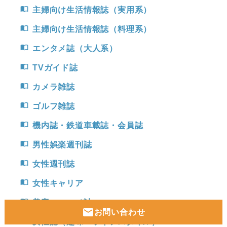
import_contacts
主婦向け生活情報誌（実用系）
import_contacts
主婦向け生活情報誌（料理系）
import_contacts
エンタメ誌（大人系）
import_contacts
TVガイド誌
import_contacts
カメラ雑誌
import_contacts
ゴルフ雑誌
import_contacts
機内誌・鉄道車載誌・会員誌
import_contacts
男性娯楽週刊誌
import_contacts
女性週刊誌
import_contacts
女性キャリア
import_contacts
美容・コスメ誌
mail
お問い合わせ
import_contacts
女性誌（趣味・ライフスタイル）