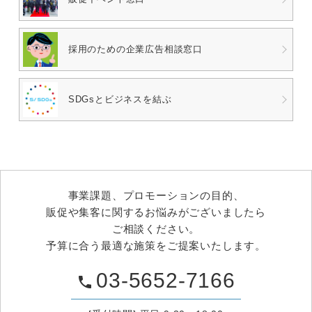
採用のための
企業広告相談窓口
SDGsとビジネスを結ぶ
事業課題、プロモーションの目的、
販促や集客に関するお悩みがございましたら
ご相談ください。
予算に合う最適な施策をご提案いたします。
03-5652-7166
phone