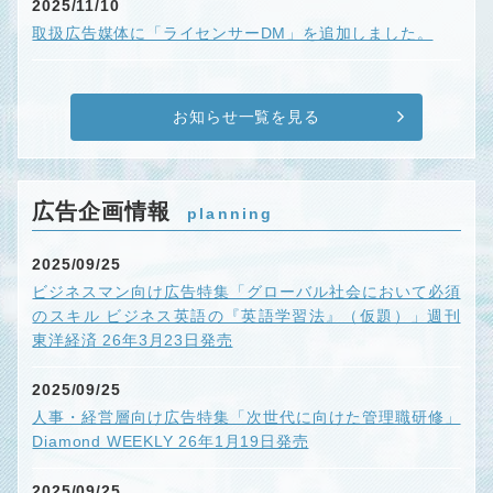
2025/11/10
取扱広告媒体に「ライセンサーDM」を追加しました。
お知らせ一覧を見る
広告企画情報
planning
2025/09/25
ビジネスマン向け広告特集「グローバル社会において必須
のスキル ビジネス英語の『英語学習法』（仮題）」週刊
東洋経済 26年3月23日発売
2025/09/25
人事・経営層向け広告特集「次世代に向けた管理職研修」
Diamond WEEKLY 26年1月19日発売
2025/09/25