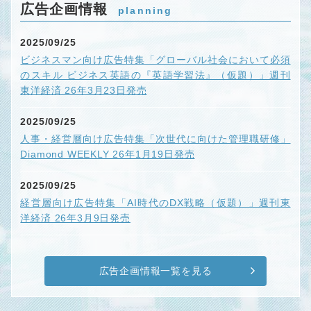
広告企画情報
planning
2025/09/25
ビジネスマン向け広告特集「グローバル社会において必須
のスキル ビジネス英語の『英語学習法』（仮題）」週刊
東洋経済 26年3月23日発売
2025/09/25
人事・経営層向け広告特集「次世代に向けた管理職研修」
Diamond WEEKLY 26年1月19日発売
2025/09/25
経営層向け広告特集「AI時代のDX戦略（仮題）」週刊東
洋経済 26年3月9日発売
広告企画情報一覧を見る