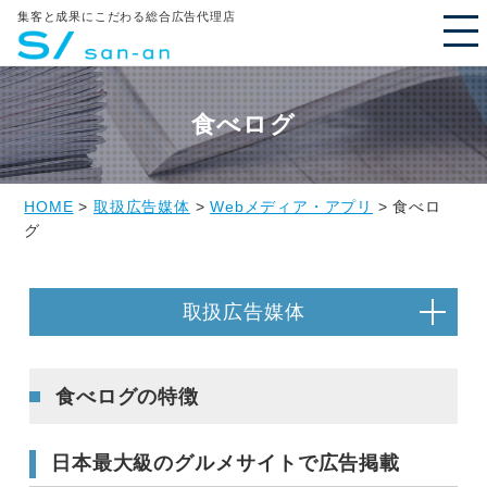
集客と成果にこだわる総合広告代理店
食べログ
HOME
>
取扱広告媒体
>
Webメディア・アプリ
> 食べロ
グ
取扱広告媒体
食べログの特徴
日本最大級のグルメサイトで広告掲載