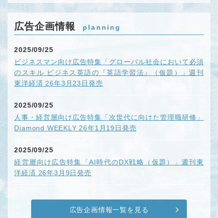
広告企画情報
planning
2025/09/25
ビジネスマン向け広告特集「グローバル社会において必須
のスキル ビジネス英語の『英語学習法』（仮題）」週刊
東洋経済 26年3月23日発売
2025/09/25
人事・経営層向け広告特集「次世代に向けた管理職研修」
Diamond WEEKLY 26年1月19日発売
2025/09/25
経営層向け広告特集「AI時代のDX戦略（仮題）」週刊東
洋経済 26年3月9日発売
広告企画情報一覧を見る