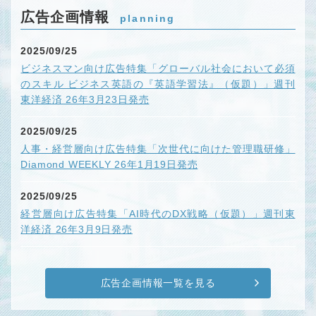
広告企画情報
planning
2025/09/25
ビジネスマン向け広告特集「グローバル社会において必須
のスキル ビジネス英語の『英語学習法』（仮題）」週刊
東洋経済 26年3月23日発売
2025/09/25
人事・経営層向け広告特集「次世代に向けた管理職研修」
Diamond WEEKLY 26年1月19日発売
2025/09/25
経営層向け広告特集「AI時代のDX戦略（仮題）」週刊東
洋経済 26年3月9日発売
広告企画情報一覧を見る