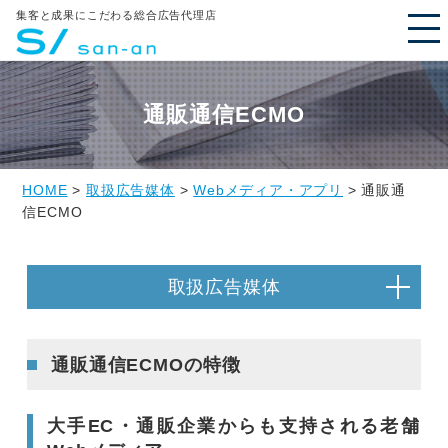
集客と成果にこだわる総合広告代理店
通販通信ECMO
HOME
>
取扱広告媒体
>
Webメディア・アプリ
> 通販通
信ECMO
取扱広告媒体
通販通信ECMOの特徴
大手EC・通販企業からも支持される老舗