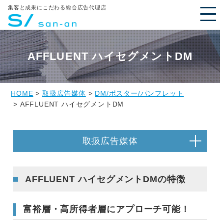
集客と成果にこだわる総合広告代理店
AFFLUENT ハイセグメントDM
HOME
>
取扱広告媒体
>
DM/ポスター/パンフレット
> AFFLUENT ハイセグメントDM
取扱広告媒体
AFFLUENT ハイセグメントDMの特徴
富裕層・高所得者層にアプローチ可能！