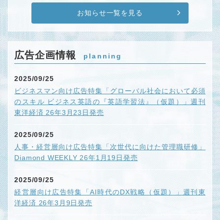
お知らせ一覧を見る
広告企画情報
planning
2025/09/25
ビジネスマン向け広告特集「グローバル社会において必須
のスキル ビジネス英語の『英語学習法』（仮題）」週刊
東洋経済 26年3月23日発売
2025/09/25
人事・経営層向け広告特集「次世代に向けた管理職研修」
Diamond WEEKLY 26年1月19日発売
2025/09/25
経営層向け広告特集「AI時代のDX戦略（仮題）」週刊東
洋経済 26年3月9日発売